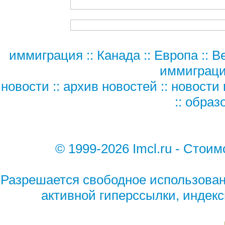
иммиграция
::
Канада
::
Европа
::
В
иммиграц
новости
::
архив новостей
::
новости 
::
образ
© 1999-2026 Imcl.ru - Сто
Разрешается свободное использован
активной гиперссылки, индек