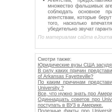
множество фальшивых аге
соблюдать основное пр
агентствам, которые беру
того, насколько впечат
убедительно звучат гарант
По материалам сайта eJourna
Смотри также:
Юридические вузы США засудят
В силу каких причин представи
of Arkansas Fayetteville?
По каким причинам представи
University ?
Все, что нужно знать про Америк
Одиннадцать советов про Unive
поступать в ВУЗ в Америке.
Полезные факты про University