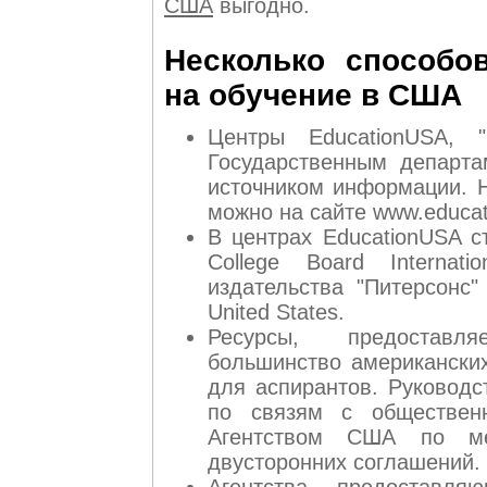
США
выгодно.
Несколько способо
на обучение в США
Центры EducationUSA, 
Государственным департ
источником информации. 
можно на сайте www.educat
В центрах EducationUSA с
College Board Internat
издательства "Питерсонс" A
United States.
Ресурсы, предоставля
большинство американски
для аспирантов. Руковод
по связям с обществен
Агентством США по ме
двусторонних соглашений.
Агентства, предоставля