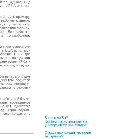
и т.д. Однако, еще
был в США из стран
в США. К примеру,
е рабочие жизненно
гут существовать.
ских птицефермах,
ине. Для работы в
олы. По сообщению
.) или соискатели
т в США используя
абочих, H-1B - для
лучить специалист
денческим (F-1) и
инстве случаев, для
более всего будут
дсестры, водителя
ботника, инженера.
дникам страховых
 работало 5.6 млн.
ние, проведенное
не нет недостатка
ода. Опрос службы
ы ныне находится в
Знаете ли Вы?
Как бесплатно поступить в
университет в Финляндии?
Откуда происходит название
Австралия?