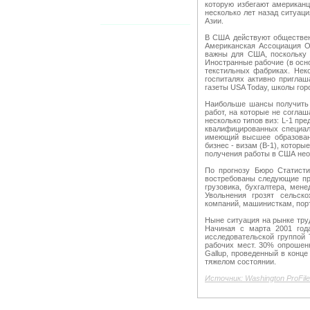
которую избегают американц
несколько лет назад ситуаци
Азии.
В США действуют обществен
Американская Ассоциация От
важны для США, поскольку 
Иностранные рабочие (в осн
текстильных фабриках. Нек
госпиталях активно пригла
газеты USA Today, школы горо
Наибольше шансы получить 
работ, на которые не согл
несколько типов виз: L-1 пр
квалифицированных специал
имеющий высшее образовани
бизнес - визам (B-1), которы
получения работы в США нео
По прогнозу Бюро Статисти
востребованы следующие про
грузовика, бухгалтера, мене
Увольнения грозят сельск
компаний, машинисткам, пор
Ныне ситуация на рынке труд
Начиная с марта 2001 год
исследовательской группой 
рабочих мест. 30% опрошенн
Gallup, проведенный в конц
тяжелом состоянии.
Источник: Washington ProFile