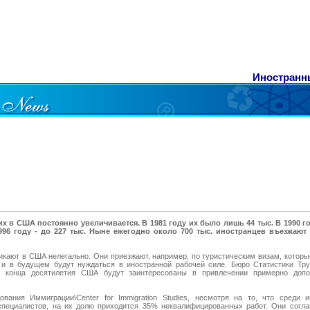
Иностранн
 в США постоянно увеличивается. В 1981 году их было лишь 44 тыс. В 1990 г
1996 году - до 227 тыс. Ныне ежегодно около 700 тыс. иностранцев въезжают
икают в США нелегально. Они приезжают, например, по туристическим визам, которы
 и в будущем будут нуждаться в иностранной рабочей силе. Бюро Статистики Труд
 до конца десятилетия США будут заинтересованы в привлечении примерно доп
ания Иммиграции\Center for Immigration Studies, несмотря на то, что среди 
пециалистов, на их долю приходится 35% неквалифицированных работ. Они согла