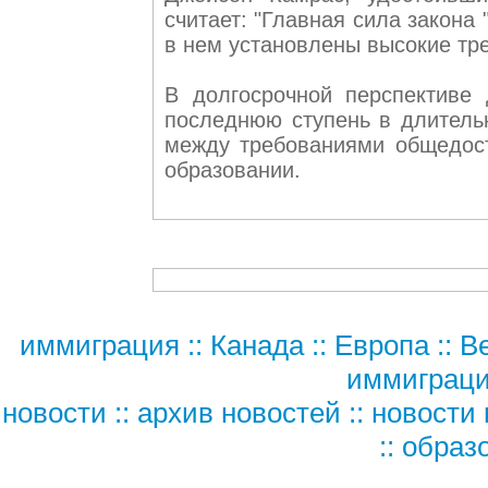
считает: "Главная сила закона 
в нем установлены высокие тре
В долгосрочной перспективе
последнюю ступень в длитель
между требованиями общедост
образовании.
иммиграция
::
Канада
::
Европа
::
В
иммиграц
новости
::
архив новостей
::
новости 
::
образ