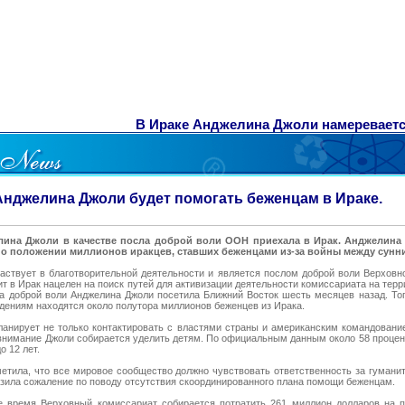
В Ираке Анджелина Джоли намереваетс
Анджелина Джоли будет помогать беженцам в Ираке.
елина Джоли в качестве посла доброй воли ООН приехала в Ирак. Анджелина
 о положении миллионов иракцев, ставших беженцами из-за войны между сунн
аствует в благотворительной деятельности и является послом доброй воли Верхов
т в Ирак нацелен на поиск путей для активизации деятельности комиссариата на тер
а доброй воли Анджелина Джоли посетила Ближний Восток шесть месяцев назад. Тог
дениям находятся около полутора миллионов беженцев из Ирака.
анирует не только контактировать с властями страны и американским командование
нимание Джоли собирается уделить детям. По официальным данным около 58 процен
о 12 лет.
етила, что все мировое сообщество должно чувствовать ответственность за гуманит
зила сожаление по поводу отсутствия скоординированного плана помощи беженцам.
 время Верховный комиссариат собирается потратить 261 миллион долларов на 