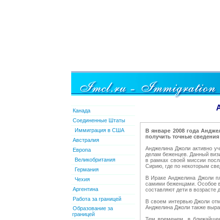
Канада
Соединенные Штаты
Иммиграция в США
В январе 2008 года Андж
получить точные сведения
Австралия
Анджелина Джоли активно уч
Европа
делам беженцев. Данный визи
Великобритания
в рамках своей миссии посл
Сирию, где по некоторым све
Германия
В Ираке Анджелина Джоли пл
Чехия
самими беженцами. Особое в
Аргентина
составляют дети в возрасте д
Работа за границей
В своем интервью Джоли отм
Анджелина Джоли также выра
Образование за
границей
Тем временем, в ближайшее