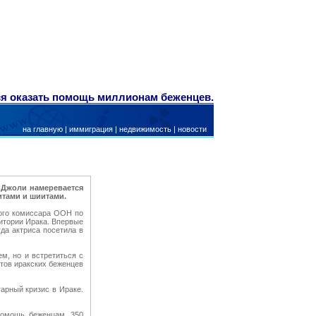
я оказать помощь миллионам беженцев.
на главную
|
иммиграция
|
недвижимость
|
новости
 Джоли намеревается
итами и шиитами.
ного комиссара ООН по
ритории Ирака. Впервые
да актриса посетила в
м, но и встретиться с
тов иракских беженцев
арный кризис в Ираке.
помощь беженцам. 350