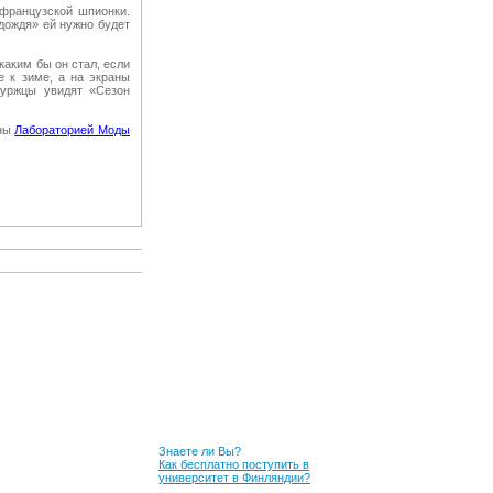
 французской шпионки.
дождя» ей нужно будет
каким бы он стал, если
е к зиме, а на экраны
буржцы увидят «Сезон
ены
Лабораторией Моды
Знаете ли Вы?
Как бесплатно поступить в
университет в Финляндии?