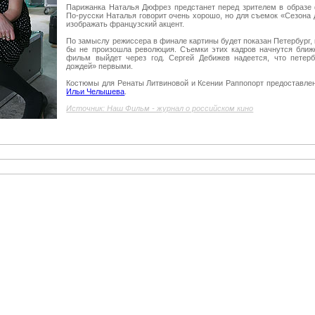
Парижанка Наталья Дюфрез предстанет перед зрителем в образе
По-русски Наталья говорит очень хорошо, но для съемок «Сезона 
изображать французский акцент.
По замыслу режиссера в финале картины будет показан Петербург, 
бы не произошла революция. Съемки этих кадров начнутся ближ
фильм выйдет через год. Сергей Дебижев надеется, что петер
дождей» первыми.
Костюмы для Ренаты Литвиновой и Ксении Раппопорт предоставл
Ильи Челышева
.
Источник: Наш Фильм - журнал о российском кино