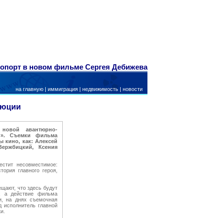
попорт в новом фильме Сергея Дебижева
на главную
|
иммиграция
|
недвижимость
|
новости
люции
новой авантюрно-
й». Съемки фильма
ы кино, как: Алексей
Вержбицкий, Ксения
естит несовместимое:
тория главного героя,
щают, что здесь будут
, а действие фильма
и, на днях съемочная
д исполнитель главной
и.