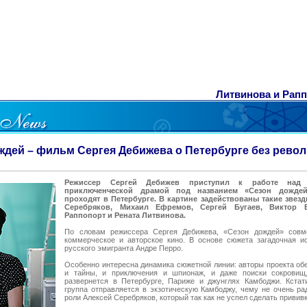
Литвинова и Рап
ждей – фильм Сергея Дебижева о Петербурге без рево
Режиссер Сергей Дебижев приступил к работе над 
приключенческой драмой под названием «Сезон дожде
проходят в Петербурге. В картине задействованы такие звезд
Серебряков, Михаил Ефремов, Сергей Бугаев, Виктор 
Раппопорт и Рената Литвинова.
По словам режиссера Сергея Дебижева, «Сезон дождей» совм
коммерческое и авторское кино. В основе сюжета загадочная ис
русского эмигранта Андре Перро.
Особенно интересна динамика сюжетной линии: авторы проекта обе
и тайны, и приключения и шпионаж, и даже поиски сокровищ
развернется в Петербурге, Париже и джунглях Камбоджи. Кстат
группа отправляется в экзотическую Камбоджу, чему не очень ра
роли Алексей Серебряков, который так как не успел сделать прививк