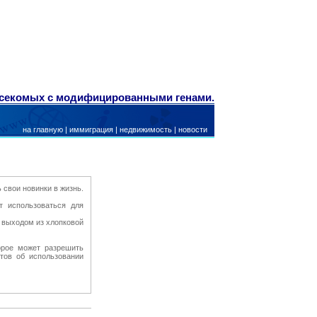
секомых с модифицированными генами.
на главную
|
иммиграция
|
недвижимость
|
новости
 свои новинки в жизнь.
т использоваться для
 выходом из хлопковой
торое может разрешить
тов об использовании