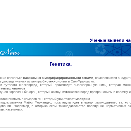
Ученые вывели на
Генетика.
дшие несколько
насекомых с модифицированными генами
, намереваются внедрить
 в докладе ученых из центра
биотехнологии
в
Сан-Франциско
.
и тутового шелкопряда, который производит высокопрочную нить, которая може
ваемых жилетов
.
лучен коробочный червь, который самоуничтожается перед превращением в бабочку и
ются вживить в комаров ген, который уничтожает
малярию
.
 подразделения Майкл Фернандес, пока наука идет впереди законодательства, ко
ования. Например, в американском законодательстве вообще не нормативных ак
ных насекомых.