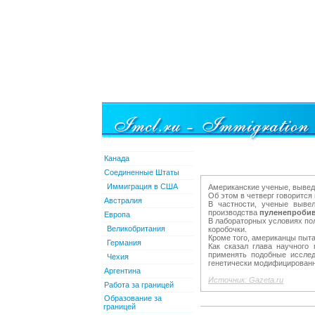
Канада
Соединенные Штаты
Иммиграция в США
Американские ученые, выве
Об этом в четверг говорится
Австралия
В частности, ученые вывел
производства
пуленепроби
Европа
В лабораторных условиях по
Великобритания
коробочки.
Кроме того, американцы пыта
Германия
Как сказал глава научного
применять подобные исслед
Чехия
генетически модифицирован
Аргентина
Источник: Gazeta.ru
Работа за границей
Образование за
границей