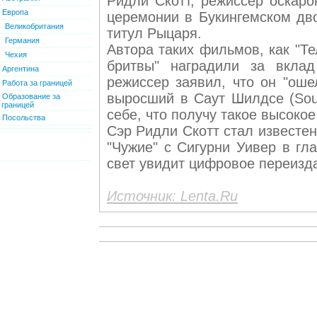
Ридли Скотт, режиссер оскаро
Европа
церемонии в Букингемском дво
Великобритания
титул Рыцаря.
Германия
Автора таких фильмов, как "Те
Чехия
бритвы" наградили за вклад
Аргентина
режиссер заявил, что он "оше
Работа за границей
выросший в Саут Шилдсе (Sout
Образование за
границей
себе, что получу такое высокое
Посольства
Сэр Ридли Скотт стал известе
"Чужие" с Сигурни Уивер в гл
свет увидит цифровое переизда
Источник: Lenta.Ru