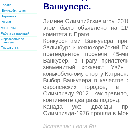
Ванкувере.
Европа
Великобритания
Германия
Зимние Олимпийские игры 2010
Чехия
этом было объявлено на 115
Аргентина
комитета в Праге.
Работа за границей
Образование за
Конкурентами Ванкувера при
границей
Зальцбург и южнокорейский Пх
Посольства
претендентов провели 45-м
Ванкувер, в Прагу прилетел
знаменитый хоккеист Уэйн
конькобежному спорту Катрион
Выбор Ванкувера в качестве
европейских городов, в
Олимпиаду-2012 - как правило
континенте два раза подряд.
Канада уже дважды при
Олимпиада-1976 прошла в Монр
Источник: Lenta.Ru