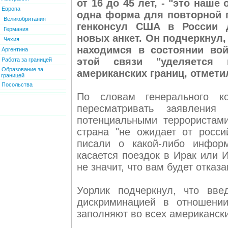
от 16 до 45 лет, - "это наше
Европа
одна форма для повторной п
Великобритания
генконсул США в России 
Германия
новых анкет. Он подчеркнул,
Чехия
находимся в состоянии во
Аргентина
этой связи "уделяется 
Работа за границей
Образование за
американских границ, отмети
границей
Посольства
По словам генерального к
пересматривать заявлени
потенциальными террористами
страна "не ожидает от росси
писали о какой-либо инфор
касается поездок в Ирак или И
не значит, что вам будет отказа
Уорлик подчеркнул, что вве
дискриминацией в отношении
заполняют во всех американски