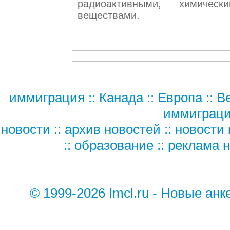
радиоактивными, химичес
веществами.
иммиграция
::
Канада
::
Европа
::
В
иммиграц
новости
::
архив новостей
::
новости 
::
образование
::
реклама н
© 1999-2026 Imcl.ru - Новые а