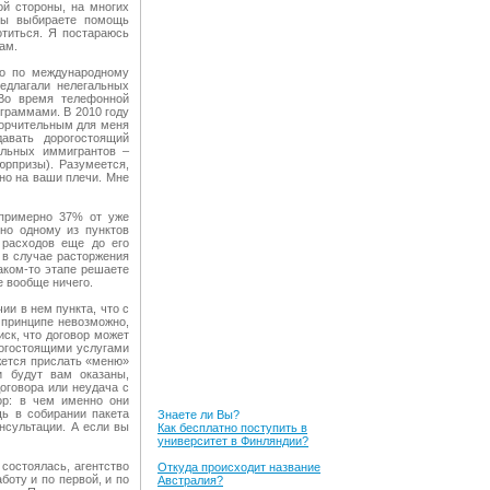
ой стороны, на многих
 вы выбираете помощь
отиться. Я постараюсь
ам.
во по международному
редлагали нелегальных
 Во время телефонной
граммами. В 2010 году
горчительным для меня
авать дорогостоящий
альных иммигрантов –
юрпризы). Разумеется,
но на ваши плечи. Мне
 примерно 37% от уже
но одному из пунктов
 расходов еще до его
 в случае расторжения
аком-то этапе решаете
е вообще ничего.
ии в нем пункта, что с
 принципе невозможно,
ск, что договор может
рогостоящими услугами
жется прислать «меню»
и будут вам оказаны,
оговора или неудача с
ор: в чем именно они
щь в собирании пакета
Знаете ли Вы?
нсультации. А если вы
Как бесплатно поступить в
университет в Финляндии?
состоялась, агентство
Откуда происходит название
боту и по первой, и по
Австралия?