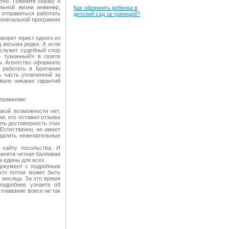
тно. Помните сказку о
льной жизни инженер,
Как оформить ребенка в
отправиться работать
детский сад за границей?
воначальной программе
оворит юрист одного из
д весьма редки. А если
 служит судебный спор
 туманный!» в газете
ы. Агентство оформило
 работать в Британии
ь часть уплаченной за
вало никаких гарантий
 правилам:
акой возможности нет,
м, кто оставил отзывы
ить достоверность этих
Естественно, не имеет
Удалить нежелательные
сайту посольства. И
ринята четкая балловая
а едины для всех.
документ с подробным
что потом может быть
3 месяца. За это время
подробнее узнаете об
 плавание вовсе не так