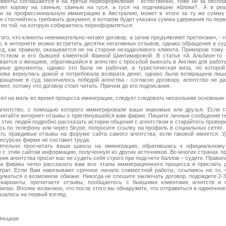
лиенты соглашаются и на третье переоформление - естественно, тоже не за беспла
нял корову на свинью, свинью на гуся, а гуся на подгнившие яблоки?.. А в реа
и за профессиональную иммиграцию в Австралию, может в итоге за ту же сумму 
е стесняйтесь требовать документ, в котором будет указана сумма удержания по пер
 по той, на которую собираетесь переоформляться.
го, что клиенты невнимательно читают договор, а затем предъявляют претензии», - г
о, в интернете можно встретить десятки негативных отзывов, однако обращения в су
суд, как правило, оказывается не на стороне незадачливого клиента. Примером тому
тством и его бывшей клиенткой Фаиной Шинтимировой. В статье «А Альбион-то -
вается о женщине, обратившейся в агенство с просьбой выехать в Англию для работ
ые документы, однако это была не рабочая, а туристическая виза, по которой
ова вернулась домой и потребовала возврата денег, однако была возвращена лиш
ращение в суд закончилось победой агенства - согласно договору, агентство не да
ент, потому что договор стоит читать. Причем до его подписания.
сел на мель во время процесса иммиграции, следует следовать нескольким основным
агентство, с помощью которого иммигрировали ваши знакомые или друзья. Если т
читайте интернет-отзывы о приглянувшейся вам фирме. Пишите личные сообщения те
 этих людей подробно рассказать истории общения с агентством и старайтесь провер
сь по телефону или через Skype, попросите ссылку на профиль в социальных сетях. 
ть правдивые отзывы на форуме сайта самого агентства, если таковой имеется. 
есурсах фирме не составит труда.
ятельно просчитать ваши шансы на иммиграцию, обратившись к официальному 
е с этим сайтом информацию, полученную из других источников. Во многих странах п
ник агентства просит вас не судить себя строго при подсчете баллов – судите. Правил
ка фирмы четко рассказать вам все этапы иммиграционного процесса и прислать 
трат. Если Вам навязывают срочное начало совместной работы, ссылаясь на то, 
адуматься о возможном обмане. Никогда не спешите заключать договор, подождите 2-
варианты, прочитаете отзывы, пообщаетесь с бывшими клиентами агентств и 
лах. Вполне возможно, что после этого вы обнаружите, что отправиться в одиночное
азалось на первый взгляд.
дницкая