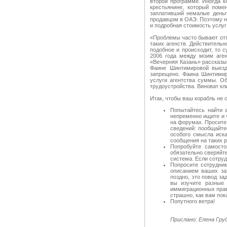
второй программе. Иногда к
крестьянине, который поме
заплативший немалые деньг
продавцом в ОАЭ. Поэтому н
и подробная стоимость услуг
«Проблемы часто бывают отто
таких агенств. Действительн
подобное и происходит, то 
2006 года между моим аген
«Вечерняя Казань» рассказы
Фаине Шинтимировой выездн
запрещено. Фаина Шинтимир
услуги агентства суммы. Об
трудоустройства. Виноват кли
Итак, чтобы ваш корабль не 
Попытайтесь найти 
непременно ищите и 
на форумах. Просите
сведений: пообщайте
особого смысла иска
сообщения на таких р
Попробуйте самосто
обязательно сверяйт
система. Если сотруд
Попросите сотрудни
описанием ваших за
поздно, это повод з
вы изучите разные 
иммиграционных прави
страшно, как вам пок
Попутного ветра!
Прислано: Елена Гру