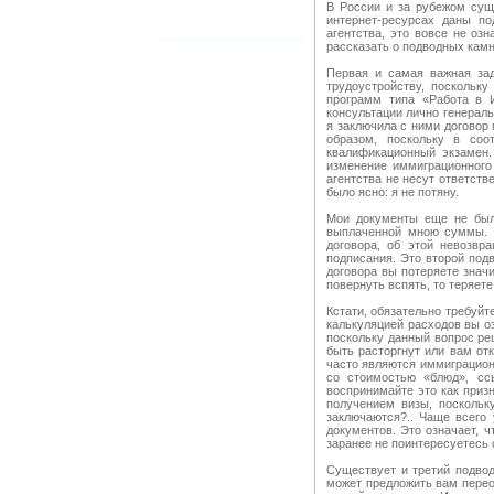
В России и за рубежом сущ
интернет-ресурсах даны п
агентства, это вовсе не оз
рассказать о подводных камн
Первая и самая важная зад
трудоустройству, поскольку
программ типа «Работа в 
консультации лично генерал
я заключила с ними договор
образом, поскольку в соо
квалификационный экзамен
изменение иммиграционного 
агентства не несут ответст
было ясно: я не потяну.
Мои документы еще не был
выплаченной мною суммы. Т
договора, об этой невозвр
подписания. Это второй под
договора вы потеряете знач
повернуть вспять, то теряет
Кстати, обязательно требуйт
калькуляцией расходов вы о
поскольку данный вопрос ре
быть расторгнут или вам от
часто являются иммиграцион
со стоимостью «блюд», ссы
воспринимайте это как приз
получением визы, поскольк
заключаются?.. Чаще всего 
документов. Это означает, 
заранее не поинтересуетесь 
Существует и третий подвод
может предложить вам переоф