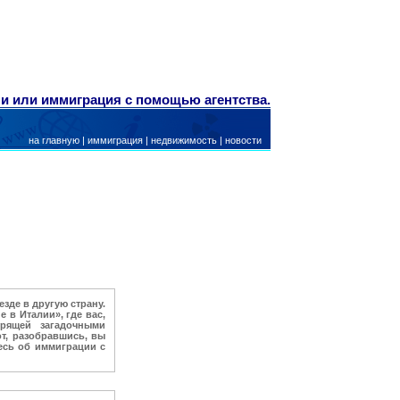
ли или иммиграция с помощью агентства.
на главную
|
иммиграция
|
недвижимость
|
новости
зде в другую страну.
 в Италии», где вас,
рящей загадочными
от, разобравшись, вы
есь об иммиграции с