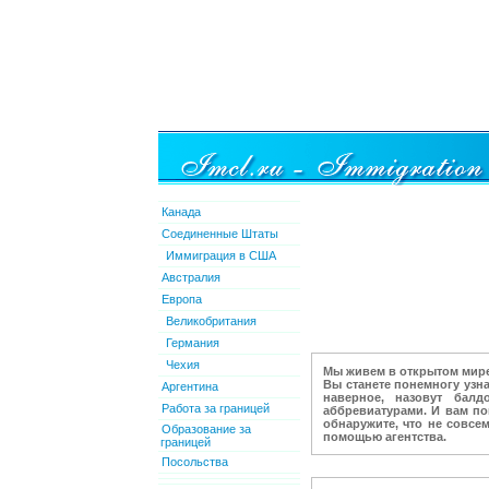
Канада
Соединенные Штаты
Иммиграция в США
Австралия
Европа
Великобритания
Германия
Чехия
Мы живем в открытом мире.
Вы станете понемногу узна
Аргентина
наверное, назовут бал
Работа за границей
аббревиатурами. И вам по
обнаружите, что не совсе
Образование за
помощью агентства.
границей
Посольства