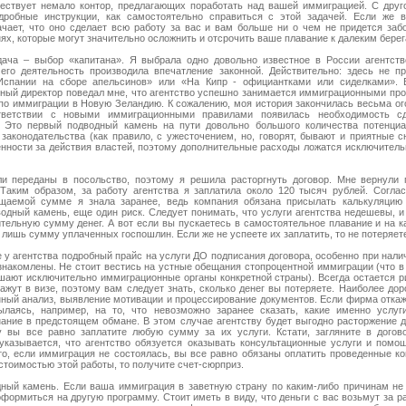
ествует немало контор, предлагающих поработать над вашей иммиграцией. С друг
одробные инструкции, как самостоятельно справиться с этой задачей. Если же
начает, что оно сделает всю работу за вас и вам больше ни о чем не придется заб
ях, которые могут значительно осложнить и отсрочить ваше плавание к далеким берег
ача – выбор «капитана». Я выбрала одно довольно известное в России агентст
 его деятельность производила впечатление законной. Действительно: здесь не п
Испании на сборе апельсинов» или «На Кипр - официантками или сиделками».
ьный директор поведал мне, что агентство успешно занимается иммиграционными про
 по иммиграции в Новую Зеландию. К сожалению, моя история закончилась весьма о
тветствии с новыми иммиграционными правилами появилась необходимость сд
. Это первый подводный камень на пути довольно большого количества потенци
законодательства (как правило, с ужесточением, но, говорят, бывают и приятные с
венности за действия властей, поэтому дополнительные расходы ложатся исключитель
и переданы в посольство, поэтому я решила расторгнуть договор. Мне вернули
аким образом, за работу агентства я заплатила около 120 тысяч рублей. Соглас
ащаемой сумме я знала заранее, ведь компания обязана присылать калькуляцию
водный камень, еще один риск. Следует понимать, что услуги агентства недешевы, и
ительную сумму денег. А вот если вы пускаетесь в самостоятельное плавание и на к
е лишь сумму уплаченных госпошлин. Если же не успеете их заплатить, то не потеряет
е у агентства подробный прайс на услуги ДО подписания договора, особенно при налич
знакомлены. Не стоит вестись на устные обещания стопроцентной иммиграции (что в
шают исключительно иммиграционные органы конкретной страны). Всегда остается ри
кажут в визе, поэтому вам следует знать, сколько денег вы потеряете. Наиболее до
ный анализ, выявление мотивации и процессирование документов. Если фирма отка
лаясь, например, на то, что невозможно заранее сказать, какие именно услуг
нание в предстоящем обмане. В этом случае агентству будет выгодно расторжение д
у вы все равно заплатите любую сумму за их услуги. Кстати, загляните в догов
указывается, что агентство обязуется оказывать консультационные услуги и помо
что, если иммиграция не состоялась, вы все равно обязаны оплатить проведенные ко
стоимостью этой работы, то получите счет-сюрприз.
ный камень. Если ваша иммиграция в заветную страну по каким-либо причинам не 
ормиться на другую программу. Стоит иметь в виду, что деньги с вас возьмут за ра