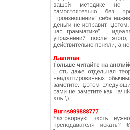
вашей методике не пр
самостоятельно без пр
"произношение" себе нажив
деньги не исправит. Џотом,
час грамматике". ‚ идеа
упражнений после этого,
действительно поняли, а не
Љапитан
Ѓольше читайте на англий
…сть даже отдельная теор
неадаптированных обычны
заметите. Џотом следующи
сами не заметите как начн
аль ’‚).
Burns999888777
ђазговорную часть нужн
преподавателя искать? €