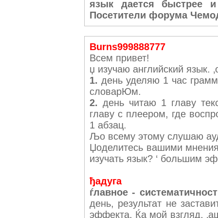
язык дается быстрее и
Посетители форума Чемод
Burns999888777
Всем привет!
џ изучаю английский язык. ‚
1.
день уделяю 1 час грамм
словарЮм.
2.
день читаю 1 главу текс
главу с плеером, где воспр
1 абзац.
Љо всему этому слушаю ау
Џоделитесь вашими мнениям
изучать язык? ‘ большим э
ђадуга
ѓлавное - систематичност
день, результат не застави
эффекта. Ќа мой взгляд, ‚а