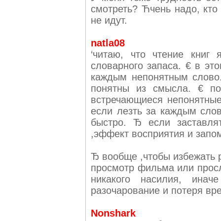
смотреть? Ћчень надо, кто 
не идут.
natla08
‘читаю, что чтение книг
словарного запаса. € в эт
каждым непонятным слово.
понятны из смысла. € по
встречающиеся непонятные 
если лезть за каждым слов
быстро. Ђ если заставля
,эффект восприятия и запо
Ђ вообще ,чтобы избежать р
просмотр фильма или просл
никакого насилия, инач
разочарование и потеря вр
Nonshark