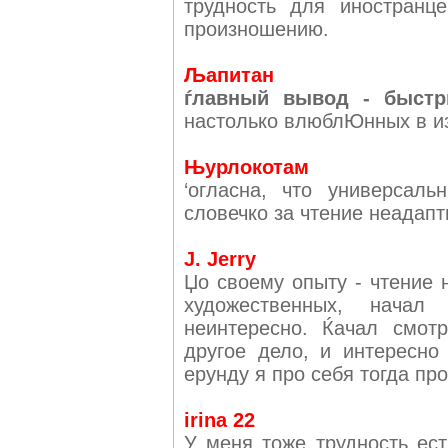
трудность для иностранц
произношению.
Љапитан
ѓлавный вывод - быстр
настолько влюблЮнных в изу
Њурлокотам
‘огласна, что универсал
словечко за чтение неадап
J. Jerry
Џо своему опыту - чтение 
художественных, начал 
неинтересно. Ќачал смот
другое дело, и интересно 
ерунду я про себя тогда про
irina 22
У меня тоже трудность ес