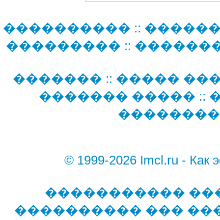
����������
::
�����
���������
::
������
�������
::
����� ��
������� �����
::
��������
© 1999-2026 Imcl.ru - Как
����������� ��
���������� ��� ���