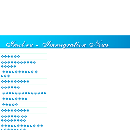
������
�����������
�����
���������� �
���
���������
������
��������������
��������
�����
���������
������ ��
��������
����������� ��
��������