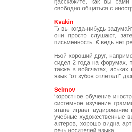
ђасскажите, как вы сами
свободно общаться с иност
Kvakin
Ђ вы когда-нибудь задумайт
они просто слушают, зат
письменность. € ведь нет ре
Њой хороший друг, наприме
сидел 2 года на форумах, 
также в войсчатах, аськах 
язык "от зубов отлетал!" да
Seimov
‘коростное обучение иност
системное изучение грам
этапе играет аудирование 
учебные художественные в
актеров, хорошо видна ар
речь носителей языка.