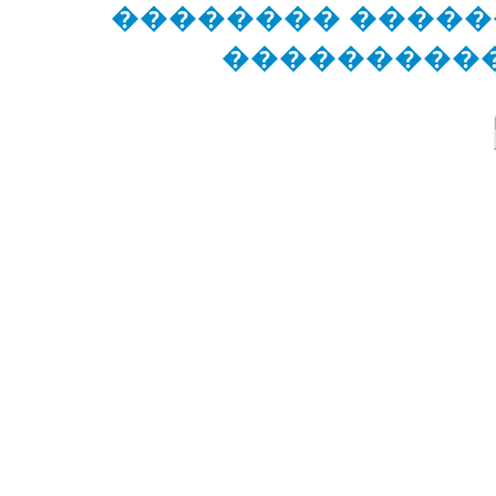
�������� �����
���������� �