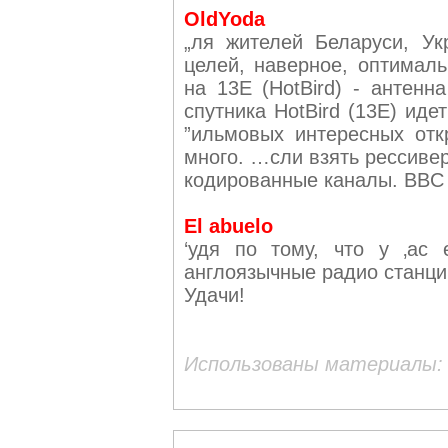
OldYoda
„ля жителей Беларуси, У
целей, наверное, оптималь
на 13E (HotBird) - антенн
спутника HotBird (13E) иде
”ильмовых интересных отк
много. …сли взять рессивер
кодированные каналы. BBC 
El abuelo
‘удя по тому, что у ‚ас 
англоязычные радио станции
Удачи!
Использованы материалы