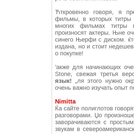
Ћткровенно говоря, я пр
фильмы, в которых титры 
многих фильмах титры п
произносят актеры. Њне оч
синего Њерфи с диском. ќт
издана, но и стоит недешев
о покупке!
’акже для начинающих оче
Stone, свежая третья вер
язык!
„ля этого нужно ок
очень важно изучать опыт п
Nimitta
Ќа сайте полиглотов говоря
разговорами. Џо произноше
заворачиваются с простым
звукам в североамериканс