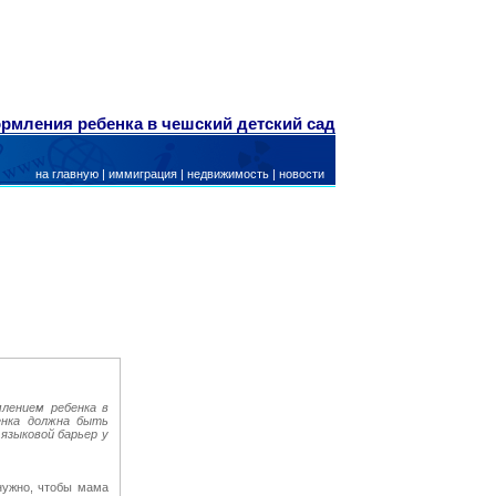
рмления ребенка в чешский детский сад
на главную
|
иммиграция
|
недвижимость
|
новости
млением ребенка в
енка должна быть
языковой барьер у
нужно, чтобы мама