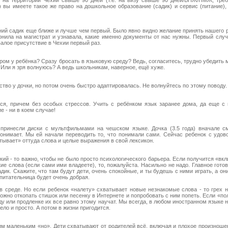
 на территории Чехии свыше 90 дней (т.е. на визу свыше 90 дней/ВНЖ/ПМЖ, тре
 вы имеете такое же право на дошкольное образование (садик) и сервис (питание),
ний садик еще ближе и лучше чем первый. Было явно видно желание принять нашего 
онила на магистрат и узнавала, какие именно документы от нас нужны. Первый слу
алое присутствие в Чехии первый раз.
ром у ребёнка? Сразу бросать в языковую среду? Ведь, согласитесь, трудно убедить 
 Или я зря волнуюсь? А ведь школьникам, наверное, ещё хуже.
во у дочки, но потом очень быстро адаптировалась. Не волнуйтесь по этому поводу.
ся, причем без особых стрессов. Учить с ребёнком язык заранее дома, да еще с 
е - ни в коем случае!
 принесли диски с мультфильмами на чешском языке. Дочка (3.5 года) вначале см
понимает. Мы ей начали переводить то, что понимали сами. Сейчас ребенок с удов
ывает» оттуда слова и целые выражения в свой лексикон.
ий - то важно, чтобы не было просто психологического барьера. Если получится «вкл
е слова (если сами ими владеете), то, пожалуйста. Насильно не надо. Главное готови
дик. Скажите, что там будут дети, очень спокойные, и ты будешь с ними играть, а он
спитательница будет очень добрая.
 в среде. Но если ребенок «налету» схватывает новые незнакомые слова - то грех 
ожно откопать стишок или песенку в Интернете и попробовать с ним попеть. Если «пол
ду или продленке их все равно этому научат. Мы всегда, в любом иностранном языке н
ело и просто. А потом в жизни пригодится.
им маленьким «но». Дети схватывают от родителей всё, включая и плохое произноше