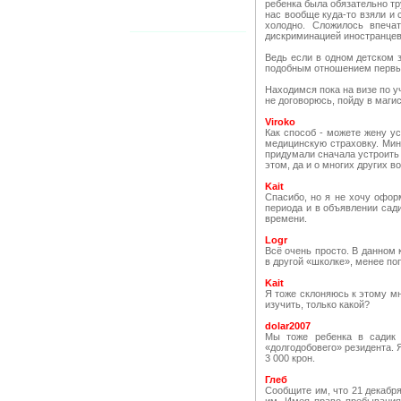
ребенка была обязательно тр
нас вообще куда-то взяли и 
холодно. Сложилось впечат
дискриминацией иностранцев 
Ведь если в одном детском 
подобным отношением первый
Находимся пока на визе по у
не договорюсь, пойду в маги
Viroko
Как способ - можете жену у
медицинскую страховку. Мин
придумали сначала устроить 
этом, да и о многих других 
Kait
Спасибо, но я не хочу офор
периода и в объявлении сади
времени.
Logr
Всё очень просто. В данном 
в другой «школке», менее по
Kait
Я тоже склоняюсь к этому мн
изучить, только какой?
dolar2007
Мы тоже ребенка в садик 
«долгодобовего» резидента. Я
3 000 крон.
Глеб
Сообщите им, что 21 декабря