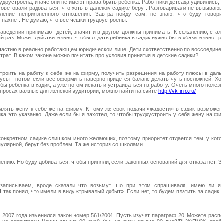
удоустроена, иначе они не имеют права брать ребенка. Работники детсада удивились, 
советовали радоваться, что хоть в далеком садике берут. Разговаривали не вызывающ
ление неприязненного отношения. Завтра пойду сам, не знаю, что буду говори
пахнет. Не думаю, что все чешки трудоустроены.
заведении принимают детей, значит и в другом должны принимать. К сожалению, ста
 раз. Может действительно, чтобы отдать ребенка в садик нужно быть обязательно 
частию в реально работающем юридическом лице. Дети соответственно по воссоедине
страт. В каком законе можно почитать про условия принятия в детские садики?
строить на работу к себе же на фирму, получить разрешения на работу плюсы в да
усы - потом если все оформить наверно придется баланс делать чуть посложней. Хо
бы ребенка в садик, а уже потом искать и устраиваться на работу. Очень много поле
вопросах важных для женской аудитории, можно найти на сайте
http://vk-info.ru/
млять жену к себе же на фирму. К тому же срок подачи «жадости» в садик возможе
ка это указанно. Даже если бы я захотел, то чтобы трудоустроить у себя жену на 
конкретном садике слишком много желающих, поэтому приоритет отдается тем, у ког
пулярной, берут без проблем. Та же история со школами.
ению. Но буду добиваться, чтобы приняли, если законных оснований для отказа нет. 
записываем, вроде сказали что возьмут. Но при этом спрашивали, имею ли я
 так понял, что имели в виду «трывалый добыт». Если нет, то будем платить за садик
 2007 года изменился закон номер 561/2004. Пусть изучат параграф 20. Можете расп