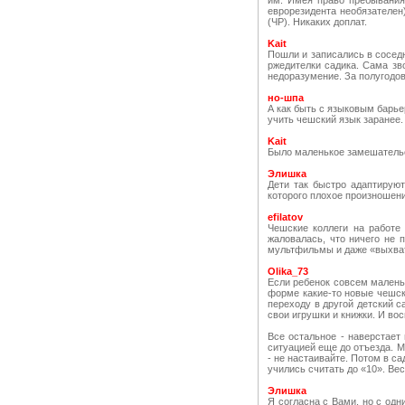
им. Имея право пребывания
еврорезидента необязателен)
(ЧР). Никаких доплат.
Kait
Пошли и записались в сосед
ржедителки садика. Сама зв
недоразумение. За полугодов
но-шпа
А как быть с языковым барье
учить чешский язык заранее.
Kait
Было маленькое замешательст
Элишка
Дети так быстро адаптируют
которого плохое произношени
efilatov
Чешские коллеги на работе
жаловалась, что ничего не 
мультфильмы и даже «выхват
Olika_73
Если ребенок совсем маленьк
форме какие-то новые чешски
переходу в другой детский са
свои игрушки и книжки. И во
Все остальное - наверстает
ситуацией еще до отъезда. М
- не настаивайте. Потом в са
учились считать до «10». Вес
Элишка
Я согласна с Вами, но с одн