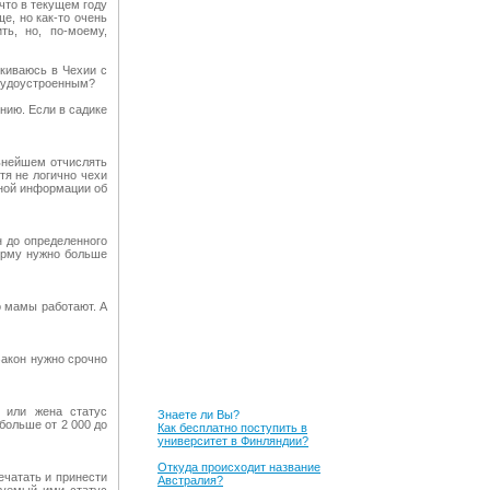
что в текущем году
е, но как-то очень
ть, но, по-моему,
лкиваюсь в Чехии с
трудоустроенным?
нию. Если в садике
льнейшем отчислять
тя не логично чехи
зной информации об
н до определенного
фирму нужно больше
о мамы работают. А
Закон нужно срочно
 или жена статус
Знаете ли Вы?
 больше от 2 000 до
Как бесплатно поступить в
университет в Финляндии?
Откуда происходит название
ечатать и принести
Австралия?