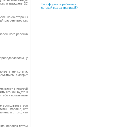
буемый ими статус
 как и граждане ЕС
Как оформить ребенка в
детский сад за границей?
ребенка со стороны
чай расцениваю как
маленького ребёнка
преподавателем, у
отреть не хотела,
ольствием смотрит
инивать» в игровой
ть его как будто к
и тебе - показывать
не воспользоваться
изе» - хорошо, нет
ачинали с того, что
ние, ребенок потом