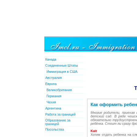
Канада
Соединенные Штаты
Иммиграция в США
Австралия
Европа
Т
Великобритания
Германия
Чехия
Как оформить ребен
Аргентина
Многие родители, приехав
Работа за границей
детский сад. В ряде чешс
обязательно трудоустроена
Образование за
ребёнка. Стоит ли сразу бр
границей
Посольства
Kait
Хотим отдать ребенка на сл