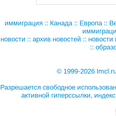
иммиграция
::
Канада
::
Европа
::
В
иммиграц
новости
::
архив новостей
::
новости 
::
образ
© 1999-2026 Imcl.r
Разрешается свободное использован
активной гиперссылки, индек