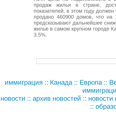
продаж жилья в стране, дос
показателей, в этом году должен 
продано 460900 домов, что на
предсказывают дальнейшее сниже
жилье в самом крупном городе К
3.5%.
иммиграция
::
Канада
::
Европа
::
В
иммиграц
новости
::
архив новостей
::
новости 
::
образ