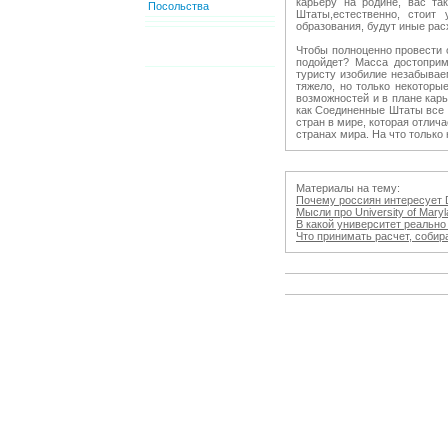
карьеру на родине, вас та
Посольства
Штаты,естественно, стоит
образования, будут иные рас
Чтобы полноценно провести 
подойдет? Масса достоприм
туристу изобилие незабывае
тяжело, но только некотор
возможностей и в плане кар
как Соединенные Штаты все 
стран в мире, которая отлич
странах мира. На что только 
Материалы на тему:
Почему россиян интересует D
Мысли про University of Mar
В какой университет реально 
Что принимать расчет, собира