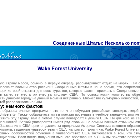
Соединенные Штаты: Несколько попул
Wake Forest University
ую страну масса, обычно, в первую очередь рассматривают отдых на морях. Тем б
ривлекают большинство россиян? Соединенные Штаты в наше время, это современн
ери которой открыты для всех туристов, которые захотят приехать в Соединенные
в качестве места жительства столицу США. По совокупности количества объе
ти данному городу на данный момент нет равных. Множество культурных ценностей, 
тей расположились в США.
ity: немного фактов
ь образовательных программ - это то, что побуждает российских молодых люде
niversity
. Также, собираетесь ли вы поехать поступать в учебное заведение, или же
етить эту страну, вам в любом случае понадобятся деньги США. Ни для кого не с
альностей. Всякий университет имеет ряд отличий, но самым важным отличием сч
образование в США ценится далеко за пределами Америки. Система высшего образо
дипломы, выданные университетами США, например, такими как Wake Forest Universit
овных особенностей обучения в университетах США заключается в том, что сту
сциплины. Если после получения высшего образования в США вы захотите возврат