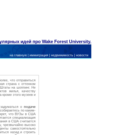
ярных идей про Wake Forest University.
на главную
|
иммиграция
|
недвижимость
|
новости
олее, что отправиться
ая страна с оттенком
 Штаты на шоппинг. Не
ктов жилья, качеству
а кроме этого музеев и
й задуматься о
подаче
 собираетесь по каким-
екрет, что ВУЗы в США
итается специализация
вания в США считается
y, чрезвычайно высоко
денты самостоятельно
иться назад и строить