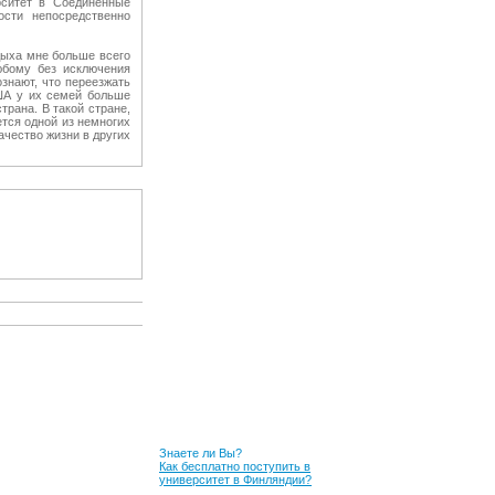
рситет в Соединенные
ости непосредственно
дыха мне больше всего
юбому без исключения
знают, что переезжать
США у их семей больше
рана. В такой стране,
тся одной из немногих
ачество жизни в других
Знаете ли Вы?
Как бесплатно поступить в
университет в Финляндии?