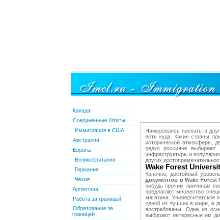
Канада
Соединенные Штаты
Иммиграция в США
Намереваясь поехать в друг
есть куда. Какие страны п
Австралия
исторической атмосферы, дв
редко россияне выбирают 
Европа
инфраструктуры и популярнос
Великобритания
других достопримечательнос
Wake Forest Univers
Германия
Конечно, достойный уровен
Чехия
документов в Wake Forest U
нибудь прочим причинам пос
Аргентина
предлагают множество специ
магазина. Университетское 
Работа за границей
одной из лучших в мире, а 
Образование за
востребованы. Одна из осн
границей
выбирают интересные им ди