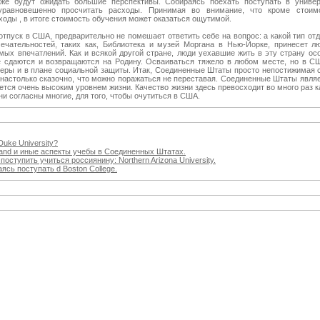
кже будут ожидать большие перспективы. Собираясь поехать поступать в униве
 уравновешенно просчитать расходы. Принимая во внимание, что кроме стоим
ходы , в итоге стоимость обучения может оказаться ощутимой.
отпуск в США, предварительно не помешает ответить себе на вопрос: а какой тип от
ечательностей, таких как, Библиотека и музей Моргана в Нью-Йорке, принесет л
мых впечатлений. Как и всякой другой стране, люди уехавшие жить в эту страну осо
ые сдаются и возвращаются на Родину. Осваиваться тяжело в любом месте, но в 
ьеры и в плане социальной защиты. Итак, Соединенные Штаты просто непостижимая ст
настолько сказочно, что можно поражаться не переставая. Соединенные Штаты являе
ается очень высоким уровнем жизни. Качество жизни здесь превосходит во много раз к
ни согласны многие, для того, чтобы очутиться в США.
uke University?
yland и иные аспекты учебы в Соединенных Штатах.
поступить учиться россиянину: Northern Arizona University.
ясь поступать d Boston College.