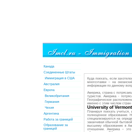
Канада
Соединенные Штаты
Иммиграция в США
Куда поехать, если захотело
многоэтажки – на океанск
Австралия
информации по данному вопро
Европа
Америка, страна с потрясаю
Великобритания
туристов. Америка - потря
Географическое расположени
Германия
именно с этим числом стран 
University of Vermont
Чехия
Планируя поехать учиться, 
Аргентина
полноценное образование. Н
специализируются на опреде
Работа за границей
заканчивая обычной бытовой
Образование за
высшему образованию в Аме
границей
отношении. Америка – это