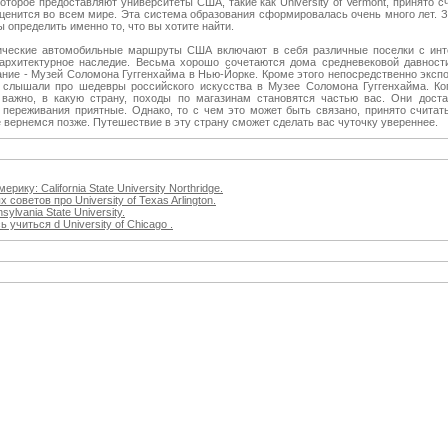
оторое предоставляют университеты США, такие как University of Vermont, принято 
 ценится во всем мире. Эта система образования сформировалась очень много лет. З
 определить именно то, что вы хотите найти.
ические автомобильные маршруты США включают в себя различные поселки с инте
архитектурное наследие. Весьма хорошо сочетаются дома средневековой давност
ание - Музей Соломона Гуггенхайма в Нью-Йорке. Кроме этого непосредственно эксп
о, слышали про шедевры российского искусства в Музее Соломона Гуггенхайма. К
 важно, в какую страну, походы по магазинам становятся частью вас. Они дост
 переживания приятные. Однако, то с чем это может быть связано, принято счита
 вернемся позже. Путешествие в эту страну сможет сделать вас чуточку увереннее.
рику: California State University Northridge.
советов про University of Texas Arlington.
lvania State University.
 учиться d University of Chicago .