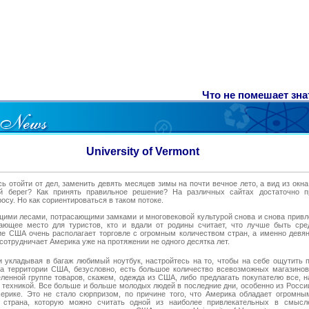
Что не помешает знат
University of Vermont
сь отойти от дел, заменить девять месяцев зимы на почти вечное лето, а вид из ок
ий берег? Как принять правильное решение? На различных сайтах достаточно п
су. Но как сориентироваться в таком потоке.
щими лесами, потрасающими замками и многовековой культурой снова и снова прив
сающее место для туристов, кто и вдали от родины считает, что лучше быть сре
е США очень располагает торговле с огромным количеством стран, а именно девя
сотрудничает Америка уже на протяжении не одного десятка лет.
и укладывая в багаж любимый ноутбук, настройтесь на то, чтобы на себе ощутить п
а территории США, безусловно, есть большое количество всевозможных магазинов
ленной группе товаров, скажем, одежда из США, либо предлагать покупателю все, н
 техникой. Все больше и больше молодых людей в последние дни, особенно из России
рике. Это не стало сюрпризом, по причине того, что Америка обладает огромны
 страна, которую можно считать одной из наиболее привлекательных в смысл