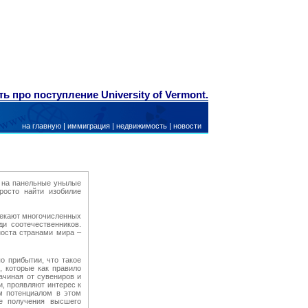
ь про поступление University of Vermont.
на главную
|
иммиграция
|
недвижимость
|
новости
на на панельные унылые
росто найти изобилие
лекают многочисленных
ди соотечественников.
носта странами мира –
о прибытии, что такое
, которые как правило
ачиная от сувениров и
, проявляют интерес к
м потенциалом в этом
е получения высшего