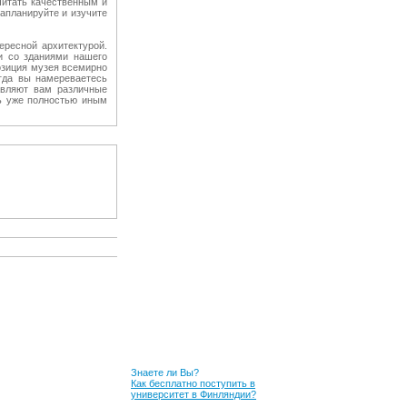
считать качественным и
апланируйте и изучите
ресной архитектурой.
и со зданиями нашего
озиция музея всемирно
огда вы намереваетесь
авляют вам различные
ть уже полностью иным
Знаете ли Вы?
Как бесплатно поступить в
университет в Финляндии?