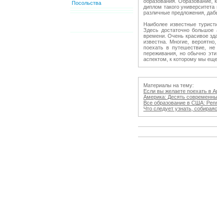
образования. Образование, к
Посольства
диплом такого университета
различные предложения, дабы
Наиболее известные турист
Здесь достаточно большое 
времени. Очень красивое зд
известна. Многие, вероятн
поехать в путешествие, не
переживания, но обычно эти
аспектом, к которому мы еще
Материалы на тему:
Если вы желаете поехать в Аме
Америка: Десять современных 
Все образование в США: Pennsy
Что следует узнать, собираясь