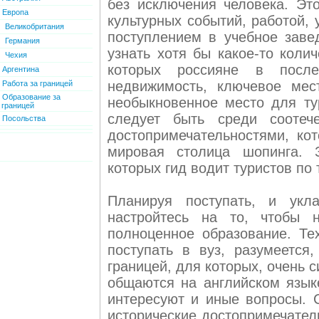
без исключения человека. Эт
Европа
культурных событий, работой,
Великобритания
поступлением в учебное заве
Германия
узнать хотя бы какое-то коли
Чехия
которых россияне в посл
Аргентина
недвижимость, ключевое мес
Работа за границей
Образование за
необыкновенное место для тур
границей
следует быть среди соотече
Посольства
достопримечательностями, ко
мировая столица шопинга. З
которых гид водит туристов по
Планируя поступать, и ук
настройтесь на то, чтобы 
полноценное образование. Те
поступать в вуз, разумеется
границей, для которых, очень с
общаются на английском язык
интересуют и иные вопросы. С
исторические достопримечател