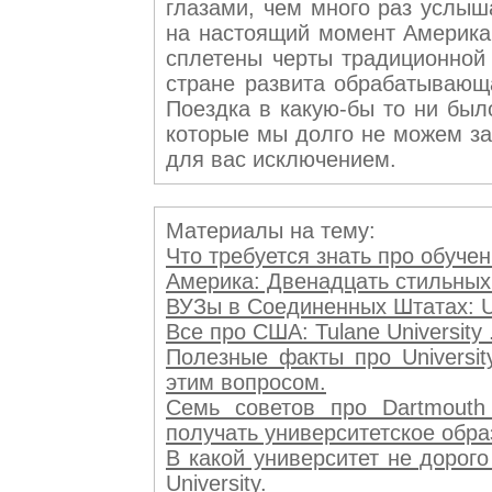
глазами, чем много раз услыш
на настоящий момент Америка 
сплетены черты традиционной 
стране развита обрабатывающ
Поездка в какую-бы то ни был
которые мы долго не можем заб
для вас исключением.
Материалы на тему:
Что требуется знать про обучение
Америка: Двенадцать стильных и
ВУЗы в Соединенных Штатах: Un
Все про США: Tulane University 
Полезные факты про University
этим вопросом.
Семь советов про Dartmouth 
получать университетское обра
В какой университет не дорого
University.