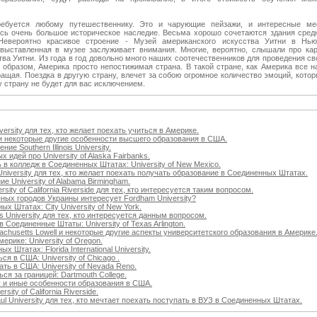
ребуется любому путешественнику. Это и чарующие пейзажи, и интересные ме
сь очень большое историческое наследие. Весьма хорошо сочетаются здания сред
евероятно красивое строение - Музей американского искусства Уитни в Нью
 выставленная в музее заслуживает внимания. Многие, вероятно, слышали про ка
ва Уитни. Из года в год довольно много наших соотечественников для проведения с
образом, Америка просто непостижимая страна. В такой стране, как Америка все на
ащая. Поездка в другую страну, влечет за собою огромное количество эмоций, кото
у страну не будет для вас исключением.
rsity для тех, кто желает поехать учиться в Америке.
h и некоторые другие особенности высшего образования в США.
ие Southern Illinois University.
 идей про University of Alaska Fairbanks.
 в колледж в Соединенных Штатах: University of New Mexico.
University для тех, кто желает поехать получать образование в Соединенных Штатах.
ие University of Alabama Birmingham.
ity of California Riverside для тех, кто интересуется таким вопросом.
ных городов Украины интересует Fordham University?
х Штатах: City University of New York.
s University для тех, кто интересуется данным вопросом.
 Соединенные Штаты: University of Texas Arlington.
sachusetts Lowell и некоторые другие аспекты университетского образования в Америке
ерике: University of Oregon.
 Штатах: Florida International University.
ся в США: University of Chicago .
ть в США: University of Nevada Reno.
ся за границей: Dartmouth College.
ty и иные особенности образования в США.
ity of California Riverside.
l University для тех, кто мечтает поехать поступать в ВУЗ в Соединенных Штатах.