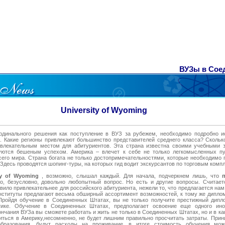
ВУЗы в Соед
University of Wyoming
рдинального решения как поступление в ВУЗ за рубежем, необходимо подробно и
 Какие регионы привлекают большинство представителей среднего класса? Скольк
ивлекательным местом для абитуриентов. Эта страна известна своими учебными з
уются бешеным успехом. Америка – влечет к себе не только легкомысленных пу
сего мира. Страна богата не только достопримечательностями, которые необходимо 
Здесь проводятся шопинг-туры, на которых гид водит экскурсантов по торговым комп
ity of Wyoming
, возможно, слышал каждый. Для начала, подчеркнем лишь, что
то, безусловно, довольно любопытный вопрос. Но есть и другие вопросы. Считает
ило привлекательнее для российского абитуриента, нежели то, что предлагается на
нституты предлагают весьма обширный ассортимент возможностей, к тому же дипло
Пройдя обучение в Соединенных Штатах, вы не только получите престижный дипло
тике. Обучение в Соединенных Штатах, предполагает освоение еще одного ино
ончания ВУЗа вы сможете работать и жить не только в Соединенных Штатах, но и в ка
иться в Америку,несомненно, не будет лишним правильно просчитать затраты. Прин
бразования, будут расходы на проживание, в итоге стоимость обучения мож