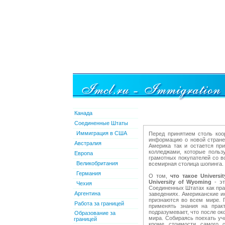
Канада
Соединенные Штаты
Иммиграция в США
Перед принятием столь коо
информацию о новой стране.
Австралия
Америка так и остается пр
колледжами, которые польз
Европа
грамотных покупателей со в
Великобритания
всемирная столица шопинга. 
Германия
О том,
что такое Univers
University of Wyoming
- э
Чехия
Соединенных Штатах как прав
Аргентина
заведениях. Американские и
признаются во всем мире. 
Работа за границей
применять знания на прак
подразумевает, что после ок
Образование за
мира. Собираясь поехать уч
границей
кроме стоимости самого о