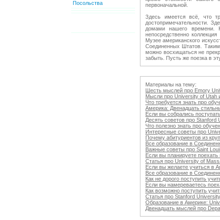
Посольства
первоначальной.
Здесь имеется всё, что т
достопримечательности. Зде
домами нашего времени. Н
непосредственно коллекция
Музее американского искусст
Соединенных Штатов. Таким 
можно восхищаться не прекр
забыть. Пусть же поезка в эт
Материалы на тему:
Шесть мыслей про Emory Unive
Мысли про University of Uta
Что требуется знать про обучен
Америка: Двенадцать стильных
Если вы собрались поступать
Десять советов про Stanford 
Что полезно знать про обучен
Интересные советы про Univers
Почему абитуриентов из круп
Все образование в Соединенны
Важные советы про Saint Loui
Если вы планируете поехать в
Статья про University of Mas
Если вы желаете учиться в Ам
Все образование в Соединенных
Как не дорого поступить учить
Если вы намереваетесь поеха
Как возможно поступить учить
Статья про Stanford Universi
Образование в Америке: Univers
Двенадцать мыслей про Depau