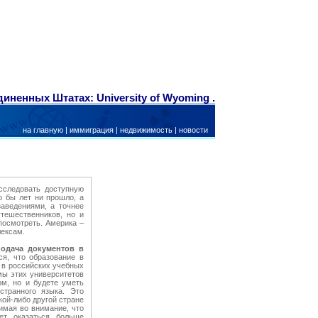
иненных Штатах: University of Wyoming .
на главную
|
иммиграция
|
недвижимость
|
новости
сследовать доступную
о бы лет ни прошло, а
аведениями, а точнее
тешественников, но и
посмотреть. Америка –
лексам.
подача документов в
ся, что образование в
м в российских учебных
мы этих университетов
м, но и будете уметь
странного языка. Это
кой-либо другой стране
имая во внимание, что
ет оказаться больше