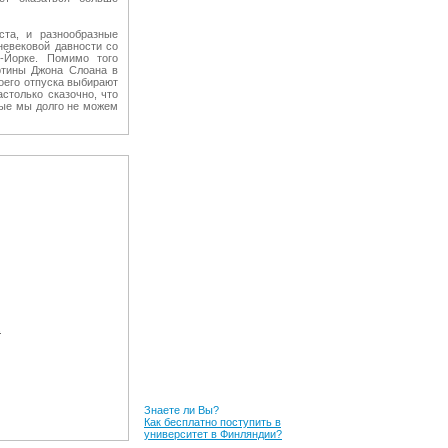
ста, и разнообразные
невековой давности со
-Йорке. Помимо того
ртины Джона Слоана в
воего отпуска выбирают
столько сказочно, что
рые мы долго не можем
.
Знаете ли Вы?
Как бесплатно поступить в
университет в Финляндии?