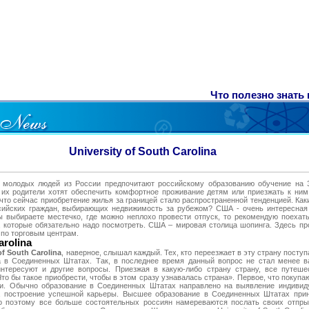
Что полезно знать п
University of South Carolina
о молодых людей из России предпочитают российскому образованию обучение на З
 их родители хотят обеспечить комфортное проживание детям или приезжать к ним
что сейчас приобретение жилья за границей стало распространенной тенденцией. Ка
ийских граждан, выбирающих недвижимость за рубежом? США - очень интересная с
 выбираете местечко, где можно неплохо провести отпуск, то рекомендую поехать
, которые обязательно надо посмотреть. США – мировая столица шопинга. Здесь пр
 по торговым центрам.
arolina
of South Carolina
, наверное, слышал каждый. Тех, кто переезжает в эту страну поступ
а в Соединенных Штатах. Так, в последнее время данный вопрос не стал менее в
интересуют и другие вопросы. Приезжая в какую-либо страну страну, все путеше
то бы такое приобрести, чтобы в этом сразу узнавалась страна». Первое, что покуп
ки. Обычно образование в Соединенных Штатах направлено на выявление индивид
на построение успешной карьеры. Высшее образование в Соединенных Штатах прин
о поэтому все больше состоятельных россиян намереваются послать своих отпры