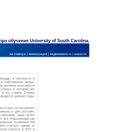
ро обучение University of South Carolina.
на главную
|
иммиграция
|
недвижимость
|
новости
ападе, в частности в
 в собственное жилье.
кие регионы пользуются
трана, в которой нет
 в эту страну. Страна
оводятся шопинг-туры,
ать в вуз, естественно,
ажным и для россиян.
ственники чаще всего
ают все отдыхающие где
уальных особенностей
ято считать одним из
сков учиться в ВУЗ в