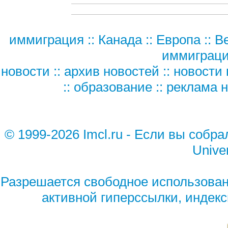
иммиграция
::
Канада
::
Европа
::
В
иммиграц
новости
::
архив новостей
::
новости 
::
образование
::
реклама н
© 1999-2026 Imcl.ru - Если вы собр
Unive
Разрешается свободное использован
активной гиперссылки, индек