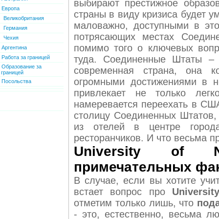
выбирают престижное образов
Европа
страны в виду кризиса будет у
Великобритания
маловажно, доступными в это
Германия
потрясающих местах Соедине
Чехия
помимо того о ключевых вопр
Аргентина
туда. Соединенные Штаты – 
Работа за границей
Образование за
современная страна, она к
границей
огромными достижениями в н
Посольства
привлекает не только легк
намеревается переехать в США
столицу Соединенных Штатов,
из отелей в центре город
ресторанчиков. И что весьма п
University of 
примечательных фа
В случае, если вы хотите учит
встает вопрос про
Universi
отметим только лишь, что
пода
- это, естественно, весьма 