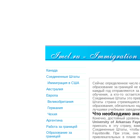
Канада
Соединенные Штаты
Иммиграция в США
Сейчас определенное число с
образование за границей не 
Австралия
каждый год отправляются за
обучения, а кто-то остаетс
Европа
Соединенные Штаты это прево
Великобритания
Штаты страна стремящаяся 
образования, обязательно н
Германия
лучшими учебными заведени
Что необходимо знать
Чехия
Конечно, достойный уровень
Аргентина
University of Arkansas Fayet
приехать в эту страну, в
Работа за границей
Соединенные Штаты, чтобы 
Образование за
Fayetteville. При этом, о
границей
привлекательных в плане 