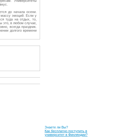
ересам. Университеты
вкус.
ется до начала осени.
 массу эмоций. Если у
я туда на отдых, то,
ы это, в любом случае,
вно, всегда праздник.
жении долгого времени
Знаете ли Вы?
Как бесплатно поступить в
университет в Финляндии?