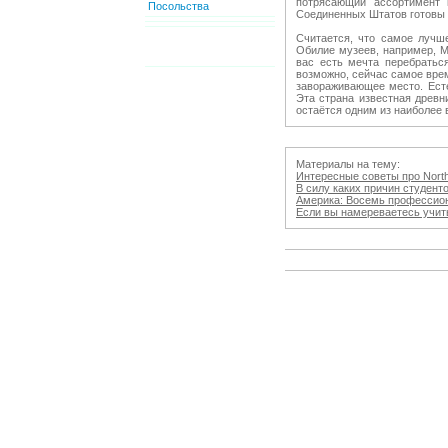
потрясающий ассортимент 
Посольства
Соединенных Штатов готовы 
Считается, что самое лучше
Обилие музеев, например, М
вас есть мечта перебратьс
возможно, сейчас самое врем
завораживающее место. Есте
Эта страна известная древ
остаётся одним из наиболее 
Материалы на тему:
Интересные советы про Northe
В силу каких причин студенто
Америка: Восемь профессиона
Если вы намереваетесь учитьс