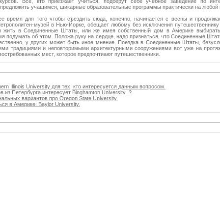
курсов. Все, кто приезжает учиться, подберут себе учебное заведение по инт
предложить учащимся, шикарные образовательные программы практически на любой 
е время для того чтобы съездить сюда, конечно, начинается с весны и продолжа
етрополитен-музей в Нью-Йорке, обещает любому без исключения путешественнику
я жить в Соединенные Штаты, или же имея собственный дом в Америке выбиратьс
я подумать об этом. Положа руку на сердце, надо признаться, что Соединенные Штат
ственно, у других может быть иное мнение. Поездка в Соединенные Штаты, безусло
ними традициями и неповторимыми архитектурными сооружениями вот уже на протя
востребованных мест, которое предпочтиают путешественники.
rn Illinois University для тех, кто интересуется данным вопросом.
в из Петербурга интересует Binghamton University ?
льных вариантов про Oregon State University.
я в Америке: Baylor University.