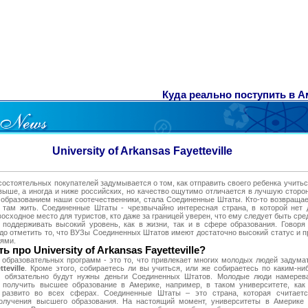
Куда реально поступить в Аме
University of Arkansas Fayetteville
остоятельных покупателей задумывается о том, как отправить своего ребенка учитьс
выше, а иногда и ниже российских, но качество ощутимо отличается в лучшую сторо
 образованием наши соотечественники, стала Соединенные Штаты. Кто-то возвраща
я там жить. Соединенные Штаты - чрезвычайно интересная страна, в которой нет
сходное место для туристов, кто даже за границей уверен, что ему следует быть ср
поддерживать высокий уровень, как в жизни, так и в сфере образования. Говоря
адо отметить то, что ВУЗы Соединенных Штатов имеют достаточно высокий статус и п
ями.
 про University of Arkansas Fayetteville?
 образовательных программ - это то, что привлекает многих молодых людей задум
teville
. Кроме этого, собираетесь ли вы учиться, или же собираетесь по каким-н
ам обязательно будут нужны деньги Соединенных Штатов. Молодые люди намерев
получить высшее образование в Америке, например, в таком университете, как U
но развито во всех сферах. Соединенные Штаты – это страна, которая считает
получения высшего образования. На настоящий момент, университеты в Америке