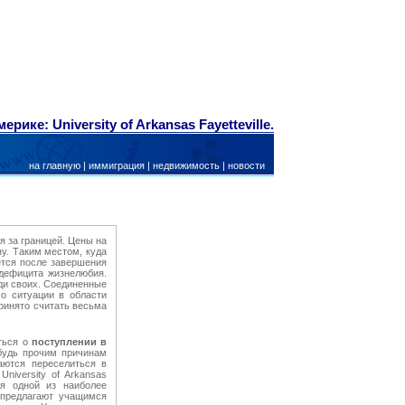
рике: University of Arkansas Fayetteville.
на главную
|
иммиграция
|
недвижимость
|
новости
я за границей. Цены на
ну. Таким местом, куда
ется после завершения
 дефицита жизнелюбия.
еди своих. Соединенные
 о ситуации в области
ринято считать весьма
аться о
поступлении в
ибудь прочим причинам
аются переселиться в
niversity of Arkansas
ся одной из наиболее
 предлагают учащимся