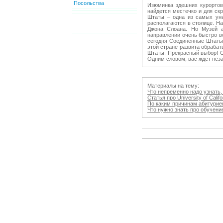
Посольства
Изюминка здешних курортов
найдется местечко и для ск
Штаты – одна из самых уни
располагаются в столице. Н
Джона Слоана. Но Музей а
направлении очень быстро во
сегодня Соединенные Штаты 
этой стране развита обраба
Штаты. Прекрасный выбор! С
Одним словом, вас ждёт нез
Материалы на тему:
Что непременно надо узнать, 
Статья про University of Cal
По каким причинам абитуриент
Что нужно знать про обучение