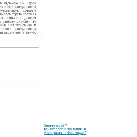
ям отдыхающих. Здесь
 Америке. Соединенные
несли замки, которые
но посмотреть картины
ток россиян в данном
м становится ясно, что
ременной экономики. В
начения – Соединенные
бываемые впечатления.
Знаете ли Вы?
Как бесплатно поступить в
университет в Финляндии?