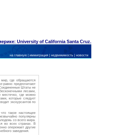
рике: University of California Santa Cruz.
на главную
|
иммиграция
|
недвижимость
|
новости
 мир, где обращаются
е-равно предпочитают
. Соединенные Штаты не
 бесконечными лесами,
 местечко, где можно
ами, которые следует
водит экскурсантов по
 что такое настоящее
резвычайно популярны
олодежь со всего мира.
я во всех странах. В
енно опережает другие
чебного заведения.