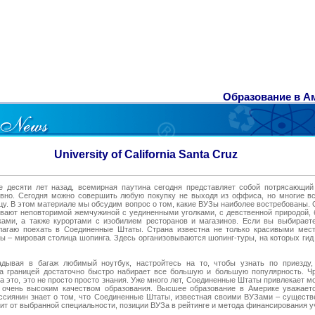
Образование в Аме
University of California Santa Cruz
 десяти лет назад, всемирная паутина сегодня представляет собой потрясающий
вно. Сегодня можно совершить любую покупку не выходя из оффиса, но многие вс
ицу. В этом материале мы обсудим вопрос о том, какие ВУЗы наиболее востребованы
вают неповторимой жемчужиной с уединенными уголками, с девственной природой,
ами, а также курортами с изобилием ресторанов и магазинов. Если вы выбираете
длагаю поехать в Соединенные Штаты. Страна известна не только красивыми мест
ы – мировая столица шопинга. Здесь организовываются шопинг-туры, на которых гид 
адывая в багаж любимый ноутбук, настройтесь на то, чтобы узнать по приезду,
за границей достаточно быстро набирает все большую и большую популярность. Ч
 это, это не просто просто знания. Уже много лет, Соединенные Штаты привлекает м
с очень высоким качеством образования. Высшее образование в Америке уважаетс
сиянин знает о том, что Соединенные Штаты, известная своими ВУЗами – существ
ит от выбранной специальности, позиции ВУЗа в рейтинге и метода финансирования у