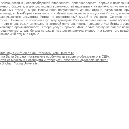
 заключается в непревзойденной способности приспосабливать сервис к пожелани
ромного бюджета, и для роскошных возможностей насытиться на полную отпуском в
кальных стран в мире. Несомненно популярность данной стране, разумеется, при
апример, в Нью-Йорке стоит посетить Музей американского искусства Уитни, где мож
мериканского искусства Уитни не единственный музей в Америке. Сегодня по
зрос. Причины, по которым едут туда граждане России, весьма очень. Таким образо
– это очень развитая страна, в которой сплетены черты народного хозяйства и сов
тывающая промышленность, сфера услуг и прочее. Итак, в этот раз пункт вашего наз
оединенные Штаты богата на различные достопримечательности, а кроме того неза
абываемый отдых в стране.
планируя учиться d San Francisco State University.
ifornia Santa Barbara и остальные особенности высшего образования в США.
ов из Москвы и Петербурга интересует Rensselaer Polytechnic Institute?
 Brigham Young University.