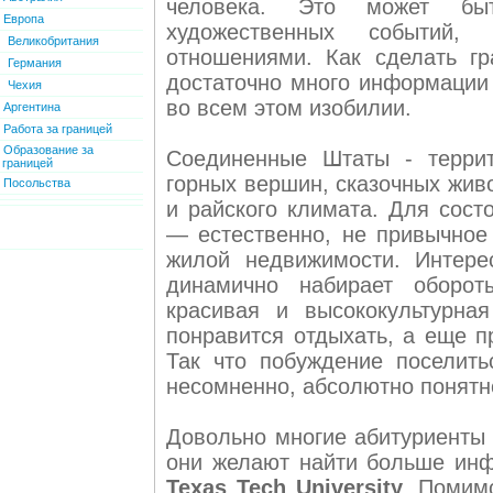
человека. Это может бы
Европа
художественных событий,
Великобритания
отношениями. Как сделать г
Германия
достаточно много информации 
Чехия
во всем этом изобилии.
Аргентина
Работа за границей
Образование за
Соединенные Штаты - террит
границей
горных вершин, сказочных жив
Посольства
и райского климата. Для сос
— естественно, не привычное
жилой недвижимости. Интере
динамично набирает оборот
красивая и высококультурная
понравится отдыхать, а еще п
Так что побуждение поселит
несомненно, абсолютно понятн
Довольно многие абитуриенты 
они желают найти больше ин
Texas Tech University
. Помимо