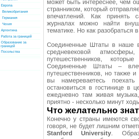
может быть интереснее, чем о
Европа
странником, который отправля
Великобритания
впечатлений. Как принять 
Германия
журналах можно найти внуш
Чехия
тематике. Но как разобраться в
Аргентина
Работа за границей
Образование за
Соединенные Штаты в наше в
границей
средневековой атмосфер
Посольства
путешественников, которы
Соединенные Штаты – вле
путешественников, но также и
вы намереваетесь поехат
остановиться в гостинице в ц
ежедневно там живая музыка,
приятно - несколько минут ход
Что желательно знать
Конечно у страны имеются св
говоря, не будет лишним отмет
Stanford University
. Образ