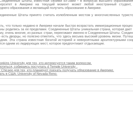
о Соединенные Штаты, известная своими ВУЗами – в вопросах высшего образовани
верситет в Америке на текущий момент может любой иностранный студент,
днего образования и желающий получить образование в Америке.
оединенные Штаты принято считать излюбленным местом у многочисленных туристо
ать, что только недавно в Америке начали быстро возрастать иммиграционные проце
ны родились за ее пределами. Соединенные Штаты уникальная страна, которая дает
ому, очень многие, из разных стран, переезжают именно в Соединенные Штаты. Соеди
ко есть дворцы, но полезно отметить, что здесь весьма высокий уровень жизни. Пут
здник. Эта страна известная богатой историей и невероятными архитектурными со
ётся одним из лидирующих мест, которое предпочтиают отдыхающие.
kins University для тех, кто интересуется таким вопросом.
титься, собираясь поступать d Temple University .
f Chicago для тех, кто планирует поехать получать образование в Америке.
ть в США: University of Nevada Reno.