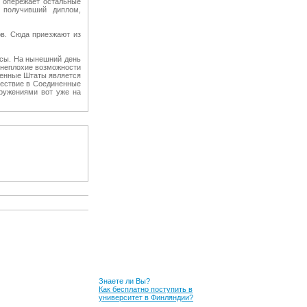
я опережает остальные
 получивший диплом,
в. Сюда приезжают из
ссы. На нынешний день
 неплохие возможности
ненные Штаты является
ешествие в Соединенные
оружениями вот уже на
Знаете ли Вы?
Как бесплатно поступить в
университет в Финляндии?