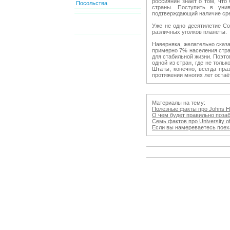
россиянин знает о том, чт
Посольства
страны. Поступить в уни
подтверждающий наличие сре
Уже не одно десятилетие С
различных уголков планеты.
Наверняка, желательно сказ
примерно 7% населения стра
для стабильной жизни. Поэт
одной из стран, где не толь
Штаты, конечно, всегда пра
протяжении многих лет оста
Материалы на тему:
Полезные факты про Johns Hop
О чем будет правильно позабо
Семь фактов про University o
Если вы намереваетесь поеха