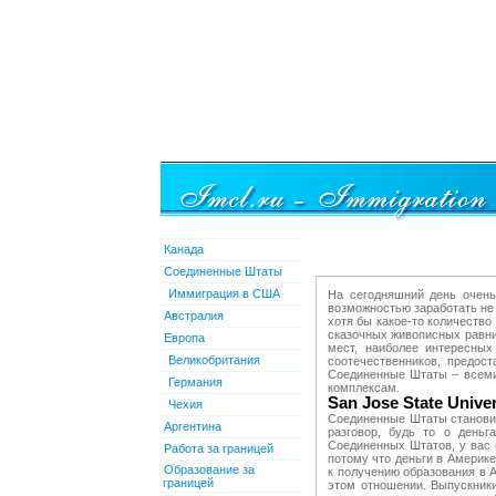
Канада
Соединенные Штаты
Иммиграция в США
На сегодняшний день очень
возможностью заработать не
Австралия
хотя бы какое-то количеств
сказочных живописных равни
Европа
мест, наиболее интересны
Великобритания
соотечественников, предос
Соединенные Штаты – всемир
Германия
комплексам.
San Jose State Unive
Чехия
Соединенные Штаты становит
Аргентина
разговор, будь то о день
Соединенных Штатов, у вас н
Работа за границей
потому что деньги в Америке
Образование за
к получению образования в 
границей
этом отношении. Выпускник