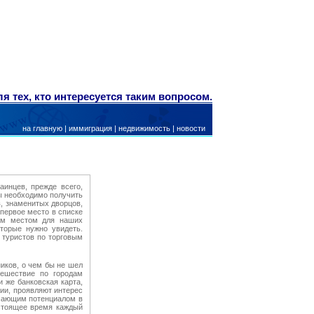
ля тех, кто интересуется таким вопросом.
на главную
|
иммиграция
|
недвижимость
|
новости
аинцев, прежде всего,
ы необходимо получить
, знаменитых дворцов,
первое место в списке
мым местом для наших
оторые нужно увидеть.
 туристов по торговым
иков, о чем бы не шел
тешествие по городам
и же банковская карта,
сии, проявляют интерес
ясающим потенциалом в
стоящее время каждый