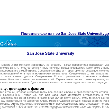
Полезные факты про San Jose State University д
San Jose State University
 многие люди мечтают заработать за рубежем. Такая перспектива привлекает укр
 плохие деньги, но естественно и иные причины. Перед посещением какой-либо стран
о информации о самой стране. Соединенные Штаты - территория потрясающих склонов
н, насыщенной культуры и экзотических деликатесов. Соединенные Штаты вышла на 
х с точки зрения туризма. Соединенные Штаты стремительно становится люби
тавляя большое количество возможностей. Страна известна не только музеями, к
ная столица шопинга. Здесь организовываются шопинг-туры, на которых гид водит
rsity: двенадцать фактов
ся страной, которая с каждым годом все больше и больше привлекает путешественн
гах Соединенных Штатов или про
San Jose State University
. Отправляясь в пу
аверняка возникнет вопрос, в каком виде лучше везти деньги, будь то наличные ил
 вам обязательно понадобятся. Очень много студентов сегодня, прежде всего из Рос
Америке. Это не оказалось неожиданностью, ибо Соединенные Штаты обладает потр
и колледжей и ВУЗов ценятся многими североамериканскими работодателями. В на