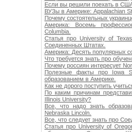
Если вы решили поехать в США:
ВУЗы в Америке: Appalachian Sta
Почему состоятельных украинцев
Америка: Восемь профессион
Columbia.
Статья про University of Texa
Соединенных Штатах.
Америка: Десять популярных сов
Что требуется знать про обучени
Почему россиян интересует North
Полезные факты про Iowa Sta
образованием в Америке.
Как не дорого поступить учиться
По каким причинам представит
Illinois University?
Все, что надо знать образов
Nebraska Lincoln.
Все, что следует знать про Сое
Статья про University of Ore