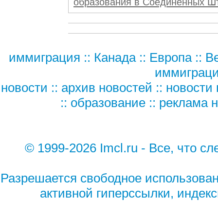
образования в Соединенных Шт
иммиграция
::
Канада
::
Европа
::
В
иммиграц
новости
::
архив новостей
::
новости 
::
образование
::
реклама н
© 1999-2026 Imcl.ru - Все, что сл
Разрешается свободное использован
активной гиперссылки, индек