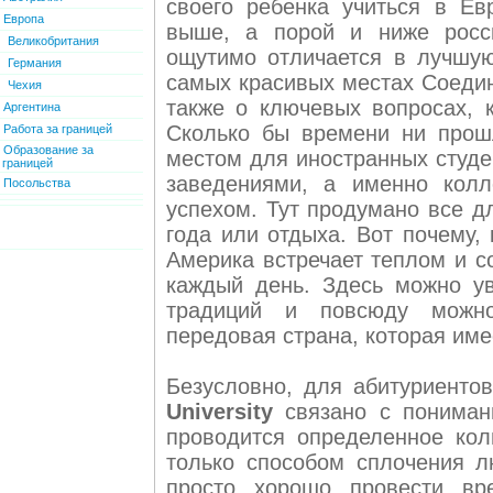
своего ребенка учиться в Е
Европа
выше, а порой и ниже росси
Великобритания
ощутимо отличается в лучшую
Германия
самых красивых местах Соедин
Чехия
также о ключевых вопросах, 
Аргентина
Сколько бы времени ни прош
Работа за границей
Образование за
местом для иностранных студе
границей
заведениями, а именно колл
Посольства
успехом. Тут продумано все д
года или отдыха. Вот почему,
Америка встречает теплом и с
каждый день. Здесь можно у
традиций и повсюду можно 
передовая страна, которая име
Безусловно, для абитуриенто
University
связано с понимани
проводится определенное кол
только способом сплочения л
просто хорошо провести вр