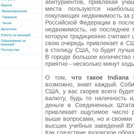
абитуриентов, привлекая уча
Европа
места пользуются наиболь
Великобритания
покупающих недвижимость за р
Германия
Российской Федерации в посл
Чехия
недвижимость, не последнее 
Аргентина
которую традиционно считают ц
Работа за границей
Образование за
свою очередь привлекает в СШ
границей
в столицу США, то будет лучше
Посольства
В городе большое количество 
приятно - несколько минут ход
О том,
что такое Indiana U
возможно, знает каждый. Соби
США, у вас скорее всего будет
валюту, будь то наличность и
деньги в Соединенных Штата
привлекает ощутимое число 
выше вопросами, но и своими 
высших учебных заведений ВУ
Как следствие вузовское обра