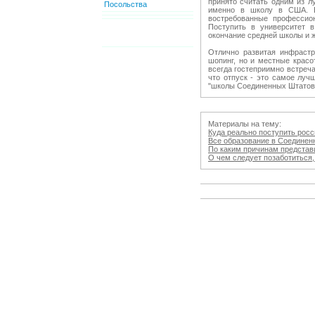
принято считать одним из л
Посольства
именно в школу в США. В в
востребованные профессио
Поступить в университет 
окончание средней школы и 
Отлично развитая инфрастр
шопинг, но и местные красо
всегда гостеприимно встреч
что отпуск - это самое луч
"школы Соединенных Штатов
Материалы на тему:
Куда реально поступить росси
Все образование в Соединенны
По каким причинам представит
О чем следует позаботиться, с