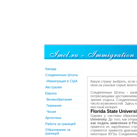
Канада
Соединенные Штаты
Иммиграция в США
Какую страну выбрать, если 
окна на унылые серые многоэ
Австралия
Соединенные Штаты – разви
Европа
потрясающими достижениями 
Великобритания
зрения отдыха. Соединенны
число возможностей. Здесь к
Германия
местный колорит.
Florida State Universi
Чехия
Однако у системы образова
Аргентина
University
. До того, как отп
как подать заявление в Flor
Работа за границей
привезти из зарубежных стр
Образование за
стремятся привезти драгоце
границей
некоторые ВУЗы Соединенны