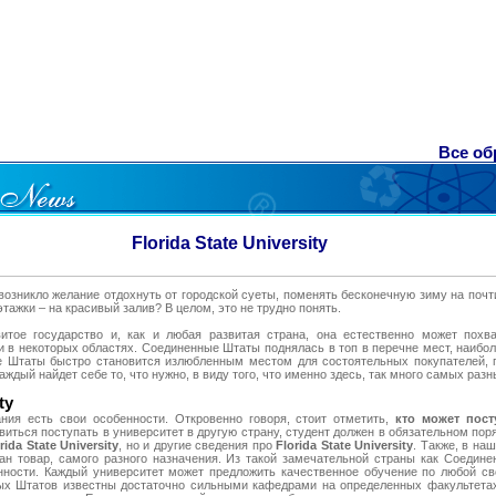
Все обр
Florida State University
возникло желание отдохнуть от городской суеты, поменять бесконечную зиму на почти
тажки – на красивый залив? В целом, это не трудно понять.
тое государство и, как и любая развитая страна, она естественно может похв
в некоторых областях. Соединенные Штаты поднялась в топ в перечне мест, наибол
е Штаты быстро становится излюбленным местом для состоятельных покупателей, 
аждый найдет себе то, что нужно, в виду того, что именно здесь, так много самых ра
ty
ния есть свои особенности. Откровенно говоря, стоит отметить,
кто может посту
равиться поступать в университет в другую страну, студент должен в обязательном пор
ida State University
, но и другие сведения про
Florida State University
. Также, в на
ан товар, самого разного назначения. Из такой замечательной страны как Соедин
нности. Каждый университет может предложить качественное обучение по любой св
х Штатов известны достаточно сильными кафедрами на определенных факультета