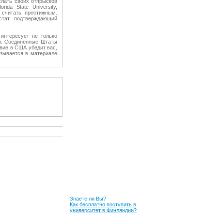
слать своих отпрысков
da State University,
 считать престижным.
стат, подтверждающий
 интересует не только
ми. Соединенные Штаты
вие в США убедит вас,
азывается в материале
Знаете ли Вы?
Как бесплатно поступить в
университет в Финляндии?