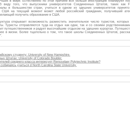
учших в мире. Естественно по этой причине все больше иностранцев планируют по
иду того, что выпускники университетов Соединенных Штатов, таких как Flori
налы в большинстве стран, учиться в одном из здешних университетов принято
в США на текущий момент может любой российский гражданин, получивший ате
желающий получить образование в США.
уктура открывает возможность разместить значительное число туристов, которых
ты. Туристы отправляются туда на отдых как одни, так и со своими родственника
ает путешественников и радует высочайшим отдыхом на здешних курортах. Путешест
шее в жизни. Более тщательно о том, что такое школы Соединенных Штатов, расск
".
йскому студенту: University of New Hampshire.
х Штатах: University of Colorado Boulder.
елей среднего класса интересует Rensselaer Polytechnic Institute?
обираясь учиться d North Carolina State University.