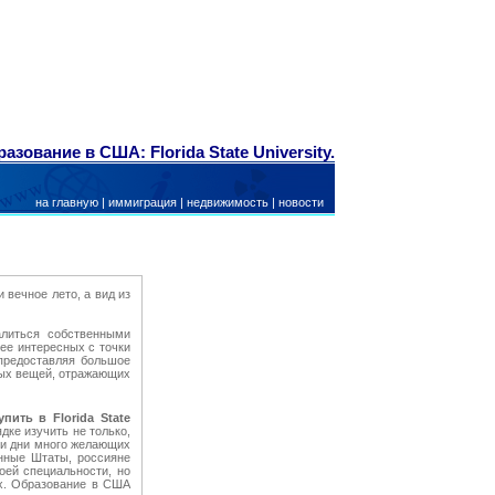
азование в США: Florida State University.
на главную
|
иммиграция
|
недвижимость
|
новости
 вечное лето, а вид из
алиться собственными
ее интересных с точки
предоставляя большое
зных вещей, отражающих
пить в Florida State
ядке изучить не только,
ши дни много желающих
енные Штаты, россияне
оей специальности, но
х. Образование в США