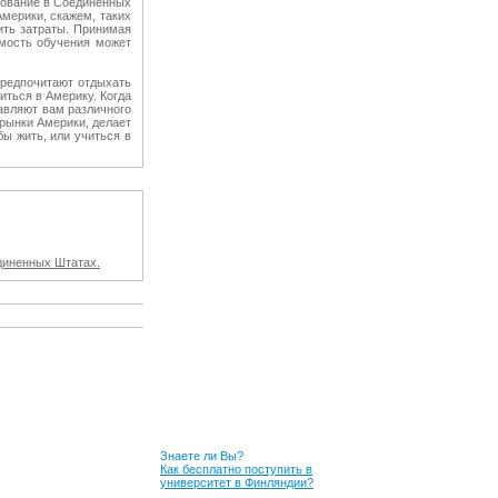
зование в Соединенных
мерики, скажем, таких
нить затраты. Принимая
имость обучения может
предпочитают отдыхать
иться в Америку. Когда
тавляют вам различного
орынки Америки, делает
ы жить, или учиться в
единенных Штатах.
Знаете ли Вы?
Как бесплатно поступить в
университет в Финляндии?