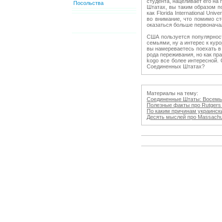
студента, нацеливает его н
Посольства
Штатах, вы таким образом п
как Florida International U
во внимание, что помимо ст
оказаться больше первонача
США пользуется популярност
семьями, ну а интерес к кур
вы намереваетесь поехать в 
рода переживания, но как пр
kogo все более интересной.
Соединенных Штатах?
Материалы на тему:
Соединенные Штаты: Восемь с
Полезные факты про Rutgers U
По каким причинам украинских
Десять мыслей про Massachuse