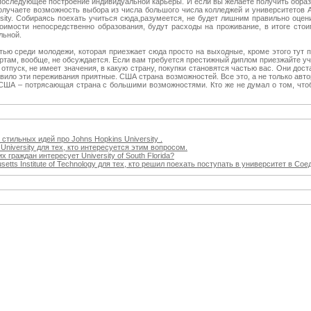
а последующее построение индивидуальной карьеры. И если вы желаете получить обра
олучаете возможность выбора из числа большого числа колледжей и университетов А
niversity. Собираясь поехать учиться сюда,разумеется, не будет лишним правильно оце
оимости непосредственно образования, будут расходы на проживание, в итоге сто
льной.
ью среди молодежи, которая приезжает сюда просто на выходные, кроме этого тут 
ортам, вообще, не обсуждается. Если вам требуется престижный диплом приезжайте уч
отпуск, не имеет значения, в какую страну, покупки становятся частью вас. Они дос
авило эти переживания приятные. США страна возможностей. Все это, а не только авт
 США – потрясающая страна с большими возможностями. Кто же не думал о том, чтоб
тильных идей про Johns Hopkins University .
niversity для тех, кто интересуется этим вопросом.
 граждан интересует University of South Florida?
tts Institute of Technology для тех, кто решил поехать поступать в университет в Со