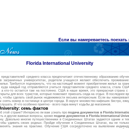
Если вы намереваетесь поехать в А
Florida International University
из представителей среднего класса предпочитают отечественному образованию обуч
 в заграничных университетах, родители учащихся желают обеспечить проживание
жилье. Требуется подчеркнуть, что на настоящий момент приобретение жилья за гран
, куда каждый год отправляются учиться представители среднего класса, стала США
 а кто-то остается там на постоянно. США в наше время, это прекрасная страна с
ткрыты для всех туристов, которые пожелают приехать сюда на отдых. В последнее 
го, чтобы сделать свой рынок недвижимости весьма интересным. Если вы намеревает
 снять номер в гостинице в центре города. В округе множество кафешек бистро, еж
слушать. И что особенно приятно - всего пара минут ходьбы до магазинов.
 University: семь фактов
б этой стране? Интересно ли вам узнать про
подача документов в Florida Internatio
ть и другие важные вопросы, кроме
подачи документов в Florida International Unive
рану. Довольно многие путешественники в Соединенных Штатах задаются одним и те
чтобы удивить своих родных. Пройдя обучение в Соединенных Штатах, вы не тольк
именять знания на практике. Обучение США сосредоточено на выявлении индивид