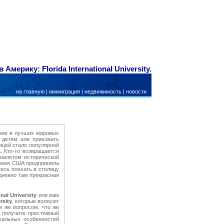
мерику: Florida International University.
на главную
|
иммиграция
|
недвижимость
|
новости
ение в лучших мировых
 детям или приезжать
ицей стало популярной
. Кто-то возвращается
 налетом исторической
время США предприняла
есь поехать в столицу
едневно там прекрасная
nal University
или вам
rsity
, которые волнуют
м же вопросом, что же
о получите престижный
уальных особенностей