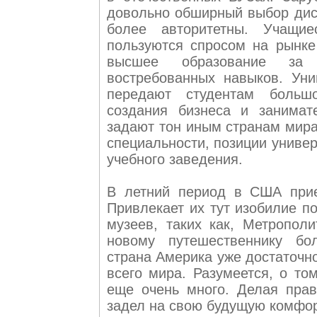
довольно обширный выбор дисц
более авторитетны. Учащие
пользуются спросом на рынке 
высшее образование за г
востребованных навыков. Уни
передают студентам большо
создания бизнеса и занимат
задают тон иным странам мира
специальности, позиции униве
учебного заведения.
В летний период в США прие
Привлекает их тут изобилие п
музеев, таких как, Метропол
новому путешественнику бо
страна Америка уже достаточн
всего мира. Разумеется, о то
еще очень много. Делая пра
задел на свою будущую комфор