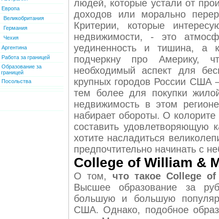
людей, которые устали от про
Европа
доходов или морально перер
Великобритания
Критерии, которые интересу
Германия
недвижимости, - это атмосф
Чехия
уединенность и тишина, а к
Аргентина
подчеркну про Америку, 
Работа за границей
Образование за
необходимый аспект для бес
границей
крупных городов России США 
Посольства
тем более для покупки жило
недвижимость в этом регион
набирает обороты. О колорите
составить удовлетворяющую к
хотите насладиться великолеп
предпочтительно начинать с не
College of William & 
О том,
что такое College of
Высшее образование за руб
большую и большую популярн
США. Однако, подобное образ