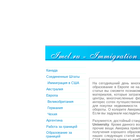
Канада
Соединенные Штаты
Иммиграция в США
На сегодняшний день многи
образование в Европе не на
Австралия
статье вы сможете познаком
материалов, которые затраг
Европа
центры, многочисленные фе
Великобритания
интерес сотен путешественни
для покупки недвижимости.
Германия
обороты. О колорите Америк
Если вы задумали насладитьс
Чехия
Аргентина
Разумеется, достойный станд
University
. Кроме данного в
Работа за границей
прочие вещи. Америка привл
получения хорошего образов
Образование за
наших следующих статей мы
границей
США является одним из наибо