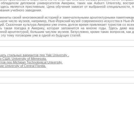
бладатели дипломов университетов Америки, таких как Auburn University, востр
 здесь является престижным. Цена обучения зависит от выбранной специальности, п
вания учебного заведения.
амениты своей многовековой историей и замечательными архитектурными памятника
ольшое число музеев, например, Нью-Йоркский музей современного искусства в Нью-Й
ий. Сказочная культура Америки уже очень долгое время привлекает туристов со всех
ть такая поездка в Америку, которая запомнится на многие годы. Здесь даже ма
нной архитектурой, большим числом музеев. Безусловно, кроме таких вопросов, как 
а эту тему поговорим уже в одной из будущих статей.
ть стильных вариантов про Yale University .
 США: University of Minnesota.
в про Michigan Technological University.
 University of Central Florida.