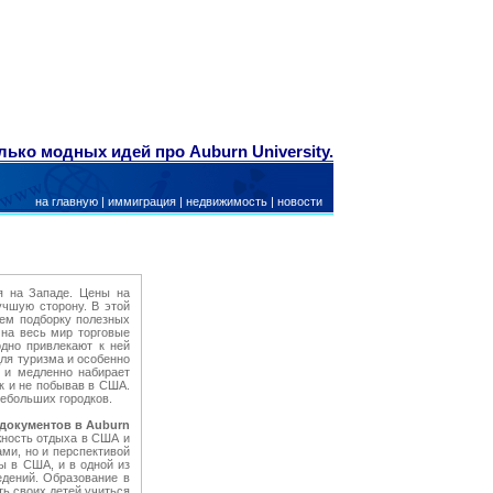
ько модных идей про Auburn University.
на главную
|
иммиграция
|
недвижимость
|
новости
я на Западе. Цены на
учшую сторону. В этой
аем подборку полезных
 на весь мир торговые
одно привлекают к ней
для туризма и особенно
а и медленно набирает
к и не побывав в США.
небольших городков.
 документов в Auburn
жность отдыха в США и
ми, но и перспективой
ы в США, и в одной из
дений. Образование в
ть своих детей учиться