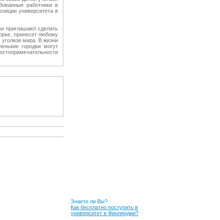
ебованные работники в
озиции университета в
ми приглашают сделать
орке, принесет любому
 уголков мира. В жизни
ленькие городки могут
достопримечательности
Знаете ли Вы?
Как бесплатно поступить в
университет в Финляндии?