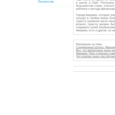
Посольства
в школу в США. Поскольку о
большинстве стран, учиться
рейтинге и метода финансиро
Города Америки, которые зн
экскурс в глубину веков. Б
туристу огромное число эмоц
всякого туриста должна бы
очаровать своей необыкнове
Америки, есть и другие, но н
Материалы на тему:
Соединенные Штаты: Двенадца
Все, что желательно знать про
Америка: Пять стильных совето
Что полезно знать про обучение