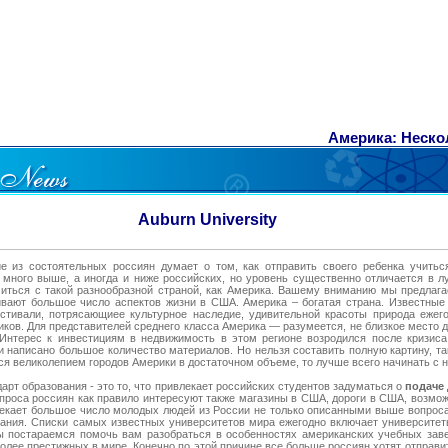
Америка: Нескол
Auburn University
е из состоятельных россиян думает о том, как отправить своего ребенка учитьс
 много выше, а иногда и ниже российских, но уровень существенно отличается в л
иться с такой разнообразной страной, как Америка. Вашему вниманию мы предлаг
ивают большое число аспектов жизни в США. Америка – богатая страна. Известные
стивали, потрясающиее культурное наследие, удивительной красоты природа ежег
ков. Для представителей среднего класса Америка — разумеется, не близкое место 
 Интерес к инвестициям в недвижимость в этом регионе возродился после кризис
и написано большое количество материалов. Но нельзя составить полную картину, та
я великолепием городов Америки в достаточном объеме, то лучше всего начинать с 
арт образования - это то, что привлекает российских студентов задуматься о
подаче
опроса россиян как правило интересуют также магазины в США, дороги в США, возмо
екает большое число молодых людей из России не только описанными выше вопроса
ания. Списки самых известных университетов мира ежегодно включает университет
 постараемся помочь вам разобраться в особенностях американских учебных заве
лее престижных в мире. Конечно по этой причине все больше россиян хотят отправи