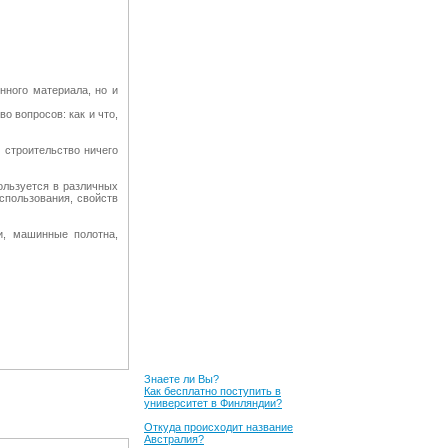
нного материала, но и
о вопросов: как и что,
 строительство ничего
ользуется в различных
спользования, свойств
и, машинные полотна,
Знаете ли Вы?
Как бесплатно поступить в
университет в Финляндии?
Откуда происходит название
Австралия?