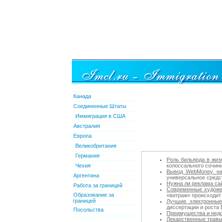
Канада
Соединенные Штаты
Иммиграция в США
Австралия
Европа
Великобритания
Германия
Роль бильярда в жиз
Чехия
колоссального сочинит
Вывод WebMoney на
Аргентина
универсальное средс
Нужна ли реклама са
Работа за границей
Современные художе
Образование за
«витраж» происходит 
границей
Лучшие электронные
диссертации и роста
Посольства
Преимущества и недо
Лекарственные травы