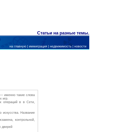
Статьи на разные темы.
на главную
|
иммиграция
|
недвижимость
|
новости
 — именно такие слова
х игр.
х операций в в Сети,
о искусства. Название
кзамена, контрольной,
х дверей