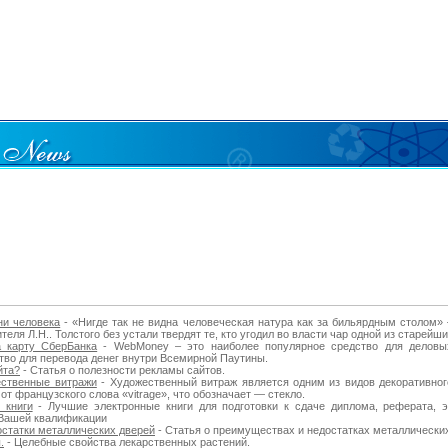
ни человека
- «Нигде так не видна человеческая натура как за бильярдным столом»
еля Л.Н.. Толстого без устали твердят те, кто угодил во власти чар одной из старейши
 карту СберБанка
- WebMoney – это наиболее популярное средство для деловы
тво для перевода денег внутри Всемирной Паутины.
йта?
- Статья о полезности рекламы сайтов.
ственные витражи
- Художественный витраж является одним из видов декоративног
от французского слова «vitrage», что обозначает — стекло.
 книги
- Лучшие электронные книги для подготовки к сдаче диплома, реферата, э
 Вашей квалификации
статки металлических дверей
- Статья о преимуществах и недостатках металлически
.
- Целебные свойства лекарственных растений.