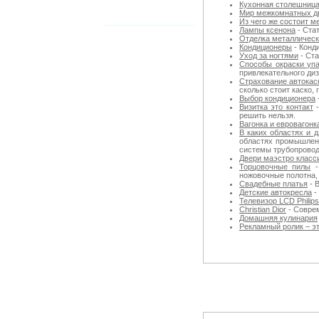
Кухонная столешниц
Мир межкомнатных д
Из чего же состоит м
Лампы ксенона
- Ста
Отделка металлическ
Кондиционеры
- Конд
Уход за ногтями
- Ста
Способы окраски упа
привлекательного диз
Страхование автокас
сколько стоит каско,
Выбор кондиционера
Визитка это контакт
-
решить нельзя.
Вагонка и евровагонк
В каких областях и 
областях промышленн
системы трубопровод
Двери маэстро класс
Торцовочные пилы
-
ножовочные полотна,
Свадебные платья
- 
Детские автокресла
-
Телевизор LCD Philips
Christian Dior
- Совре
Домашняя кулинария
Рекламный ролик – э