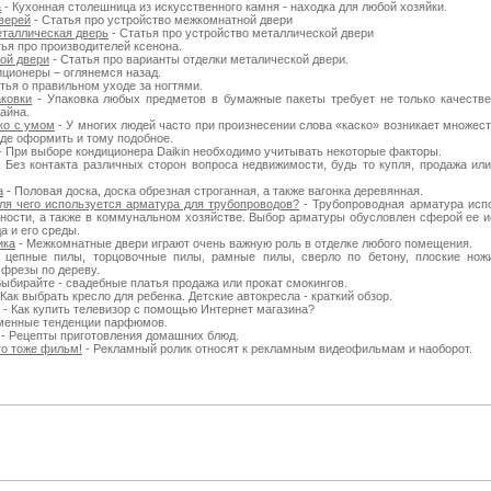
а
- Кухонная столешница из искусственного камня - находка для любой хозяйки.
верей
- Статья про устройство межкомнатной двери
еталлическая дверь
- Статья про устройство металлической двери
тья про производителей ксенона.
ой двери
- Статья про варианты отделки металической двери.
иционеры – оглянемся назад.
тья о правильном уходе за ногтями.
ковки
- Упаковка любых предметов в бумажные пакеты требует не только качестве
айна.
ко с умом
- У многих людей часто при произнесении слова «каско» возникает множеств
 где оформить и тому подобное.
- При выборе кондиционера Daikin необходимо учитывать некоторые факторы.
 Без контакта различных сторон вопроса недвижимости, будь то купля, продажа или
а
- Половая доска, доска обрезная строганная, а также вагонка деревянная.
для чего используется арматура для трубопроводов?
- Трубопроводная арматура исп
ости, а также в коммунальном хозяйстве. Выбор арматуры обусловлен сферой ее и
а и его среды.
ика
- Межкомнатные двери играют очень важную роль в отделке любого помещения.
 цепные пилы, торцовочные пилы, рамные пилы, сверло по бетону, плоские нож
 фрезы по дереву.
Выбирайте - свадебные платья продажа или прокат смокингов.
 Как выбрать кресло для ребенка. Детские автокресла - краткий обзор.
- Как купить телевизор с помощью Интернет магазина?
менные тенденции парфюмов.
- Рецепты приготовления домашних блюд.
то тоже фильм!
- Рекламный ролик относят к рекламным видеофильмам и наоборот.