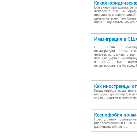
Какая юридическа
Все знают про адвокатов и
человек с высшим юриди
связанных с иммиграцией 
далеко не всем. Тем боле
визы. С адвокатом можно 
Иммиграция в СШ
В США ежегодн
иммигрируют сотни тыс
человек из разных стран.
чем специфика иммиграц
в США? Как само
иммигрировать в Америку
Как иностранцы от
Когда живёшь дома, все в
посидим где-нибудь", мысл
как начинается в голове 
Ксенофобия по-аме
Преступления, основанны
распространены в США. Од
разрушить общество.