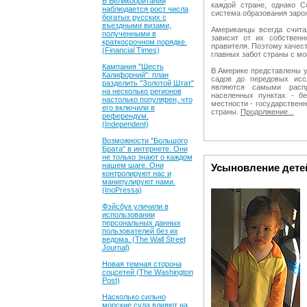
В Великобритании
каждой стране, однако 
наблюдается рост числа
система образования заро
богатых русских с
въездными визами,
Американцы всегда счита
полученными в
зависит от их собственн
краткосрочном порядке.
правителя. Поэтому качест
(Financial Times)
главных забот страны с мо
Кампания "Шесть
В Америке представлены у
Калифорний": план
садов до передовых исс
разделить "Золотой Штат"
являются самыми расп
на несколько регионов
населенных пунктах - б
настолько популярен, что
местности - государстве
его включили в
страны.
Продолжение...
референдум.
(Independent)
Возможности "Большого
Брата" в интернете. Они
не только знают о каждом
нашем шаге. Они
Усыновление дете
контролируют нас и
манипулируют нами.
(InoPressa)
Фэйсбук уличили в
использовании
персональных данных
пользователей без их
ведома. (The Wall Street
Journal)
Новая темная сторона
соцсетей (The Washington
Post)
Насколько сильно
морские суда влияют на