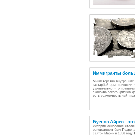
Иммигранты больш
Министерство внутренних 
гастарбайтеры принесли
удивительно, что правите
экономического кризиса 
есть возможность найти ра
Буенос Айрес - ст
История основания столи
основателем был Педро д
святой Марии в 1536 году. 