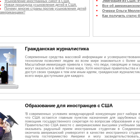
Эмиграция из США: к
Усыновление иностранных сирот в США.
Новая процедура усыновления детей в США.
Все об американском
Почему многие страны против усыновления детей
Очерки Ольги Мюлле
американцами?
Как получить статус 
Гражданская журналистика
Современные средства массовой информации и усовершенствован
технологии позволяют людям во всем мире знакомиться с более ш
Масштабная иммиграция привела к тому, что люди, говорящие и пиш
могут оказаться в любой точке мира. Хотя некоторые правительства и 
доступ своих граждан к тем или иным идеям, гражданская журналистик
всего мира доступными для каждого.
Образование для иностранцев с США
'В современных условиях международной конкуренции рост набора в
что США остаются главным пунктом назначения для зарубежных ст
помощник государственного секретаря по вопросам образования и ку
Правительство США вместе с американскими высшими учебными за
оказывать радушный прием иностранным студентам в Соединен
окончила американский университет в качестве иностранного студе
ощутила гостеприимство Америки и могу засвидетельствовать