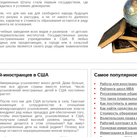
Соединенные Штаты стали первым государством, где
ждалась в условиях демократии.
ли, что для них как для свободного народа будущее
ого разума и рассудка, а не от какого-то далекого
во, характер и стоимость образования остаются в ряду
мента ее основания.
чебные заведения всех видов и размеров - от детских
ледовательских институтов. Государственные школы
ространенными учреждениями в США. В любых
едных или процветающих, в городе или в сельской
нные школы являются своего рода общим знаменателем
й-иностранцев в США
Самое популярное
Американцы усыновляют много детей. Даже больше,
Работа для иностран
чем все другие страны вместе взятые. Число
Рейтинги школ MBA
усыновлений иностранных детей в США постоянно
Русскоязычные общ
растет.
Что такое плавильны
После того как для США вступила в силу Гаагская
Как поступить в аме
конвенция о сотрудничестве в отношении
Как найти средства н
международного усыновления, американские власти
внедряют ряд новых процедур для обеспечения того,
Стоимость образова
чтобы иностранные дети, усыновляемые в США,
Водительские права 
получали самый высокий уровень защиты. Что
Рабочий контракт в К
именно делается в этом отношении? Как живут
усыновленные дети на новой родине? Почему все
Трудовая иммиграция
еще остаются неразрешенными многие вопросы?
Иммиграция в Болга