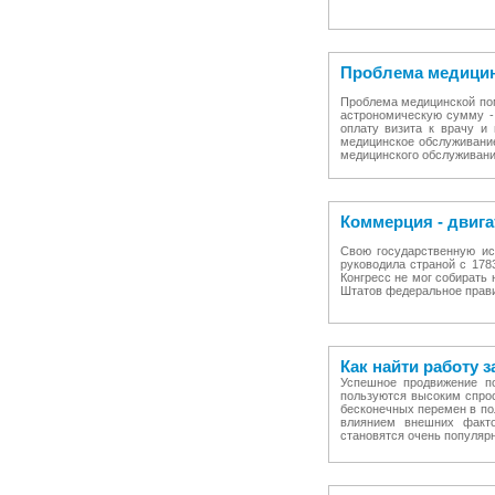
Проблема медицин
Проблема медицинской по
астрономическую сумму -
оплату визита к врачу и
медицинское обслуживани
медицинского обслуживан
Коммерция - двиг
Свою государственную ис
руководила страной с 178
Конгресс не мог собирать 
Штатов федеральное прави
Как найти работу з
Успешное продвижение по
пользуются высоким спрос
бесконечных перемен в по
влиянием внешних факт
становятся очень популярн