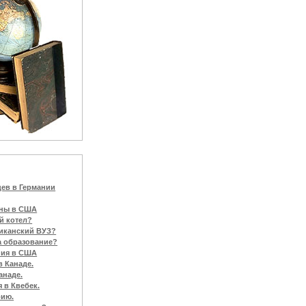
цев в Германии
ины в США
й котел?
риканский ВУЗ?
а образование?
ния в США
в Канаде.
анаде.
 в Квебек.
рию.