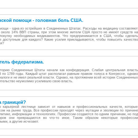
ской помощи - головная боль США.
мощи - одна из острейших в Соединенных Штатах. Расходы на медицину составляют
 около 14% ВВП страны, при этом многие жители США просто не имеют средств на
 покупку необходимых медикаментов. Что предпринимается в США, чтобы сделать
е доступным для каждого? Какие усилия прикладываются, чтобы повысить качество
ия?
атель федерализма.
торию Соединенные Штаты начали как конфедерация. Слабая центральная власть
3 по 1789 годы. Каждый штат располагал равным правом голоса в Конгрессе, однако
налоги и не имел реальной власти. Однако, на протяжении всей истории Соединенных
тельство неумолимо усиливало свою власть.
а границей?
 карьерной лестнице зависит от навыков и профессиональных качеств, которые
ом на рынке труда. Все профессии проходят через мутации и эволюции по причине
литике, информации и технологиях. Профессии создаются по одним причинам, но под
оров они превращаются во что-то иное. Таким образом некоторые профессии
ыми, а другие исчезают.