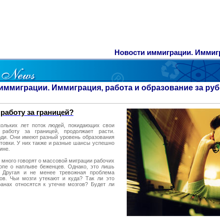
Новости иммиграции. Иммигр
иммиграции. Иммиграция, работа и образование за ру
 работу за границей?
кольких лет поток людей, покидающих свои
работу за границей, продолжает расти.
юди. Они имеют разный уровень образования
товки. У них также и разные шансы успешно
ине.
 много говорят о массовой миграции рабочих
опе о наплыве беженцев. Однако, это лишь
. Другая и не менее тревожная проблема
ов. Чьи мозги утекают и куда? Так ли это
анах относятся к утечке мозгов? Будет ли