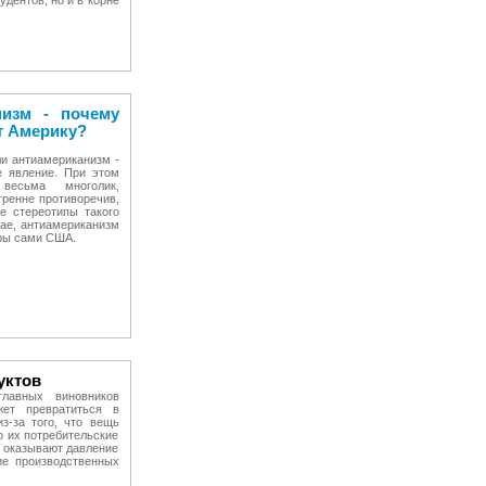
дентов, но и в корне
низм - почему
т Америку?
и антиамериканизм -
е явление. При этом
 весьма многолик,
тренне противоречив,
е стереотипы такого
ае, антиамериканизм
ары сами США.
уктов
лавных виновников
жет превратиться в
з-за того, что вещь
о их потребительские
и оказывают давление
ие производственных