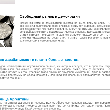
Свободный рынок и демократия
Между рынками и демократией никогда не было прямой связи. На
экономисты рассуждали об их сложных взаимоотношениях. Возможны
без демократии? Что было первично? Могут ли стимулы экономическ
большей демократии в недемократических странах? Двенадцать межд
статьи которых приводятся в данном выпуске, стараются ответить 
этом мы стараемся не решить их, а лишь только расширить наши
взаимосвязях в сегодняшнем мире.
е зарабатывают и платят больше налогов.
дел Великобритании опубликовало данные, из которых следует, что в прошлом году
 британской экономике 6 млрд фунтов, а их оклады выше, чем у англичан. Не
льства развитых стран уделяют такое внимание трудовой иммиграции. Даже в разгар
данные программы не сворачиваются и для квалифицированных специалистов всегда
боту за границей.
олица Аргентины.
цы Аргентины довольно интересна. Буэнос Айрес был основан дважды. Его первым
е Мендоса, первый губернатор провинции Рио де ла Плата. Он назвал город Порт
В 1580 году Хуан де Гарай основал его вторично.