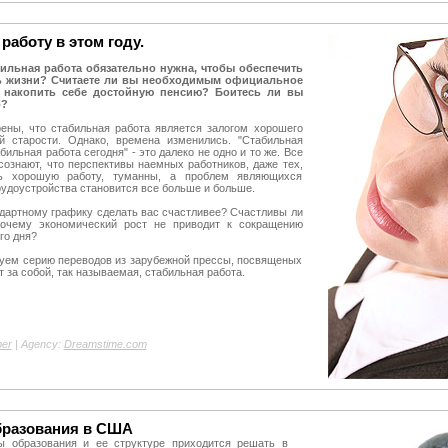
работу в этом году.
бильная работа обязательно нужна, чтобы обеспечить
ь жизни? Считаете ли вы необходимым официальное
ы накопить себе достойную пенсию? Боитесь ли вы
о?
ены, что стабильная работа является залогом хорошего
й старости. Однако, времена изменились. "Стабильная
абильная работа сегодня" - это далеко не одно и то же. Все
ознают, что перспективы наемных работников, даже тех,
нь хорошую работу, туманны, а проблем являющихся
рудоустройства становится все больше и больше.
ндартному графику сделать вас счастливее? Счастливы ли
чему экономический рост не приводит к сокращению
го дня?
уем серию переводов из зарубежной прессы, посвященых
 за собой, так называемая, стабильная работа.
per
| Agency:
Dreamstime.com
бразования в США
ы образования и ее структуре приходится решать в