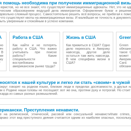
я помощь необходима при получении иммиграционной визы
 юристов, но не все знают, что существуют иммиграционные адвокаты. Нет, это не ад
ческим образованием ведущей дела иммигрантов. Оформление бумаг и решени
довольно сложный процесс. Самостоятельно решить всё вопросы, не прибегая к пом
е что существуют квоты на иммиграционные визы. И малейшая не точность в документ
быть уверенным и спокойным в успехе компании.
А
Работа в США
Жизнь в США
Green
о
Как найти и не потерять
Как прижиться в США? Одно
Green
яч
работу в США. Что важно
дело переехать в Америку
обязанн
 В
учитывать при поиске
навсегда, другое дело
такое 
ии
работы? Какие
остаться там жить навсегда.
может
му
специальности
В чем специфика жизни в
Амери
?
востребованы на
США?
Card.
американском рынке труда?
обязанн
носятся к нашей культуре и легко ли стать «своим» в чужой
округ говорят на родном языке, близкие люди в пределах досягаемости, а друзья 
и о Родине наши головы не посещают: вот же она, протяни руку и потрогай. Но стоит
чехарда из самых разных размышлений.
рикански. Преступления ненависти.
е на религиозной, этнической, расовой или сексуальной ненависти\hate crimes
нако этот вид преступного деяния считается одним из наиболее опасных, поскольк