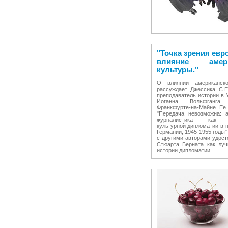
"Точка зрения евр
влияние амери
культуры."
О влиянии американско
рассуждает Джессика С.Е
преподаватель истории в 
Иоганна Вольфганг
Франкфурте-на-Майне. Ее 
"Передача невозможна: а
журналистика как и
культурной дипломатии в 
Германии, 1945-1955 годы"
с другими авторами удос
Стюарта Берната как луч
истории дипломатии.