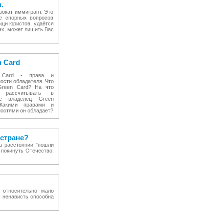
.
вокат иммигрант. Это
е спорных вопросов
ощи юристов, удаётся
ах, может лишить Вас
 Card
 Card - права и
ости обладателя. Что
Green Card? На что
 рассчитывать в
ке владелец Green
 Какими правами и
остями он обладает?
 стране?
на расстоянии "пошли
 покинуть Отечество,
, относительно мало
у ненависть способна