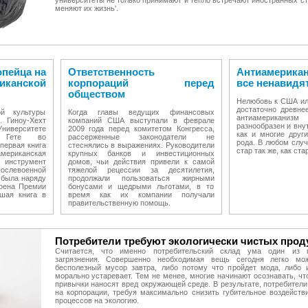
университеты не только принимают и тепло встречают иностранных сту
меняют их жизнь'.
опейца на
Ответственность
Антиамерика
канской
корпораций перед
все ненавидя
обществом
Нелюбовь к США ил
достаточно древне
й культуры
Когда главы ведущих финансовых
антиамериканизм
. Гиноу-Хехт
компаний США выступали в феврале
разнообразен и вну
Университете
2009 года перед комитетом Конгресса,
как и многие други
а Гете во
рассерженные законодатели не
рода. В любом случ
первая книга
стеснялись в выражениях. Руководители
стар так же, как ст
мериканская
крупных банков и инвестиционных
нструмент
домов, чьи действия привели к самой
послевоенной
тяжелой рецессии за десятилетия,
 была наряду
продолжали пользоваться жирными
тоена Премии
бонусами и щедрыми льготами, в то
шая книга в
время как их компании получали
правительственную помощь.
Потребители требуют экологически чистых прод
Считается, что именно потребительский склад ума один из г
загрязнения. Совершенно необходимая вещь сегодня легко мо
бесполезный мусор завтра, либо потому что пройдет мода, либо и
морально устаревает. Тем не менее, многие начинают осознавать, чт
привычки наносят вред окружающей среде. В результате, потребител
на корпорации, требуя максимально снизить губительное воздейств
процессов на экологию.