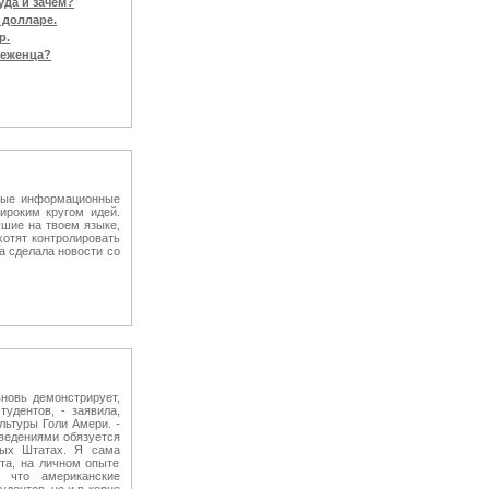
уда и зачем?
 долларе.
р.
беженца?
ные информационные
ироким кругом идей.
ушие на твоем языке,
хотят контролировать
а сделала новости со
новь демонстрирует,
удентов, - заявила,
льтуры Голи Амери. -
ведениями обязуется
ных Штатах. Я сама
нта, на личном опыте
, что американские