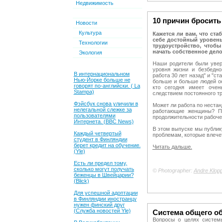
Недвижимость
10 причин бросить 
Новости
Культура
Кажется ли вам, что ста
себе достойный уровен
Технологии
трудоустройство, чтоб
начать собственное дел
Экология
Наши родители были увер
уровня жизни и безбедно
В интернациональном
работа 30 лет назад" и "ст
Нью-Йорке больше не
больше и больше людей ос
говорят по-английски. ( La
кто сегодня имеет оче
Stampa)
следствием постоянного т
Фэйсбук снова уличили в
Может ли работа по неста
нелегальной слежке за
работающие женщины? По
пользователями
продолжительности рабоче
Интернета. (BBC News)
В этом выпуске мы публик
Каждый четвертый
проблемам, которые влечет
студент в Финляндии
берет кредит на обучение.
Читать дальше.
(Yle)
Есть ли предел тому,
сколько могут получать
© Photographer:
Andre Klop
беженцы в Швейцарии?
(Blick)
Для успешной адоптации
в Финляндии иностранцу
нужен финский друг
(Служба новостей Yle)
Система общего о
Вопросы о целях систем