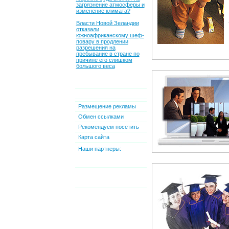
загрязнение атмосферы и
изменение климата?
Власти Новой Зеландии
отказали
южноафриканскому шеф-
повару в продлении
разрешения на
пребывание в стране по
причине его слишком
большого веса
Размещение рекламы
Обмен ссылками
Рекомендуем посетить
Карта сайта
Наши партнеры: